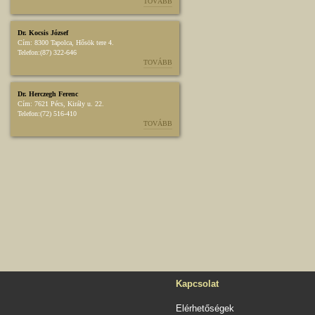
TOVÁBB
Dr. Kocsis József
Cím:
8300 Tapolca, Hősök tere 4.
Telefon:
(87) 322-646
TOVÁBB
Dr. Herczegh Ferenc
Cím:
7621 Pécs, Király u. 22.
Telefon:
(72) 516-410
TOVÁBB
Kapcsolat
Elérhetőségek