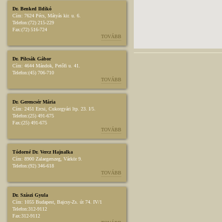
Dr. Benked Ildikó
Cím:
7624 Pécs, Mátyás kir. u. 6.
Telefon:
(72) 215-229
Fax:
(72) 516-724
TOVÁBB
Dr. Pilcsák Gábor
Cím:
4644 Mándok, Petőfi u. 41.
Telefon:
(45) 706-710
TOVÁBB
Dr. Gerencsér Mária
Cím:
2451 Ercsi, Cukorgyári ltp. 23. I/5.
Telefon:
(25) 491-675
Fax:
(25) 491-675
TOVÁBB
Tódorné Dr. Vercz Hajnalka
Cím:
8900 Zalaegerszeg, Várkör 9.
Telefon:
(92) 346-618
TOVÁBB
Dr. Szászi Gyula
Cím:
1055 Budapest, Bajcsy-Zs. út 74. IV/1
Telefon:
312-9112
Fax:
312-9112