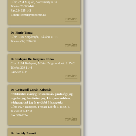
Cím:
2234 Maglód, Vörösmarty u.34
Telefon:
29/325-142
Fax:
29/ 325-142
E-mail:
kerezsi@monornet.hu
TOVÁBB
Dr. Pintér Tímea
Cím:
3100 Salgótarján, Rákóczi u. 13.
Telefon:
(32) 786-537
TOVÁBB
Dr. Szalayné Dr. Kenyeres Ildikó
Cím:
1114 Budapest, Móricz Zsigmond krt. 2. IV/2.
Telefon:
209-1144
Fax:
209-1144
TOVÁBB
Dr. Gyönyörű Zoltán Krisztián
Szakterület:
csődjog, felszámolás
,
gazdasági jog
,
ingatlanjog
,
kártérítési jog
,
környezetvédelem
,
közigazgatási jog
és további 3 kategória
Cím:
1027 Budapest, Frankel Leó út 5. mfsz. 3.
Telefon:
336-1233
Fax:
336-1234
TOVÁBB
Dr. Fantoly Zsanett