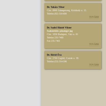
Dr. Takács Tibor
Cím:
8900 Zalaegerszeg, Kisfaludy u. 15.
Telefon:
(92) 510-600
TOVÁBB
Dr. Szabó Dániel Viktor
Szakterület:
pénzügyi jog
Cím:
1056 Budapest, Váci u. 81.
Telefon:
235-7460
Fax:
235-7461
TOVÁBB
Dr. Dávid Éva
Cím:
2700 Cegléd, Csutak u. 39.
Telefon:
(53) 314-596
TOVÁBB