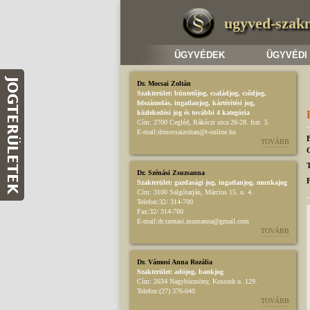
ugyved-szak
ÜGYVÉDEK
ÜGYVÉDI
Dr. Mocsai Zoltán
Szakterület:
büntetőjog
,
családjog
,
csődjog,
felszámolás
,
ingatlanjog
,
kártérítési jog
,
közlekedési jog
és további 4 kategória
Cím:
2700 Cegléd, Rákóczi utca 26-28. fszt. 5.
E-mail:
drmocsaizoltan@t-online.hu
TOVÁBB
T
Dr. Szénási Zsuzsanna
Szakterület:
gazdasági jog
,
ingatlanjog
,
munkajog
Cím:
3100 Salgótarján, Március 15. u. 4.
Telefon:
32/ 314-700
Fax:
32/ 314-700
E-mail:
dr.szenasi.zsuzsanna@gmail.com
TOVÁBB
Dr. Vámosi Anna Rozália
Szakterület:
adójog
,
bankjog
Cím:
2634 Nagybörzsöny, Kossuth u. 129.
Telefon:
(27) 376-040
TOVÁBB