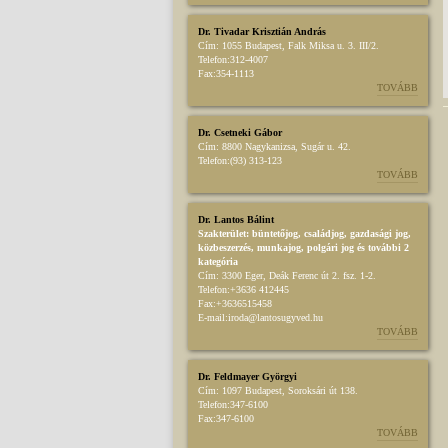
Dr. Tivadar Krisztián András
Cím:
1055 Budapest, Falk Miksa u. 3. III/2.
Telefon:
312-4007
Fax:
354-1113
TOVÁBB
Dr. Csetneki Gábor
Cím:
8800 Nagykanizsa, Sugár u. 42.
Telefon:
(93) 313-123
TOVÁBB
Dr. Lantos Bálint
Szakterület:
büntetőjog
,
családjog
,
gazdasági jog
,
közbeszerzés
,
munkajog
,
polgári jog
és további 2
kategória
Cím:
3300 Eger, Deák Ferenc út 2. fsz. 1-2.
Telefon:
+3636 412445
Fax:
+3636515458
E-mail:
iroda@lantosugyved.hu
TOVÁBB
Dr. Feldmayer Györgyi
Cím:
1097 Budapest, Soroksári út 138.
Telefon:
347-6100
Fax:
347-6100
TOVÁBB