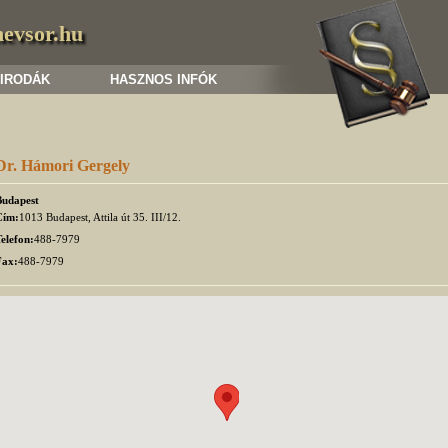
nevsor.hu
 IRODÁK
HASZNOS INFÓK
Dr. Hámori Gergely
Budapest
Cím:
1013 Budapest, Attila út 35. III/12.
elefon:
488-7979
Fax:
488-7979