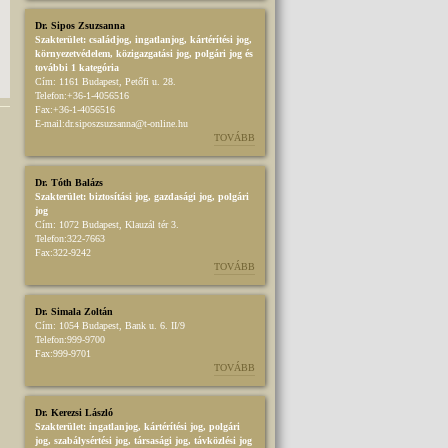
Dr. Sipos Zsuzsanna
Szakterület:
családjog
,
ingatlanjog
,
kártérítési jog
,
környezetvédelem
,
közigazgatási jog
,
polgári jog
és
további 1 kategória
Cím:
1161 Budapest, Petőfi u. 28.
Telefon:
+36-1-4056516
Fax:
+36-1-4056516
E-mail:
dr.siposzsuzsanna@t-online.hu
TOVÁBB
Dr. Tóth Balázs
Szakterület:
biztosítási jog
,
gazdasági jog
,
polgári
jog
Cím:
1072 Budapest, Klauzál tér 3.
Telefon:
322-7663
Fax:
322-9242
TOVÁBB
Dr. Simala Zoltán
Cím:
1054 Budapest, Bank u. 6. II/9
Telefon:
999-9700
Fax:
999-9701
TOVÁBB
Dr. Kerezsi László
Szakterület:
ingatlanjog
,
kártérítési jog
,
polgári
jog
,
szabálysértési jog
,
társasági jog
,
távközlési jog