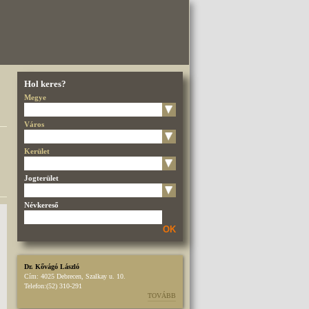
Hol keres?
Megye
Város
Kerület
Jogterület
Névkereső
OK
Dr. Kővágó László
Cím:
4025 Debrecen, Szalkay u. 10.
Telefon:
(52) 310-291
TOVÁBB