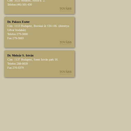
Cím:
3525 Miskolc, Attila u. 2.
Telefon:
(46) 501-430
TOVÁBB
Dr. Pakucs Eszter
Cím:
1113 Budapest, Bocskai út 134-146. (dorottya
Udvar Irodaház)
Telefon:
279-3000
Fax:
279-3003
TOVÁBB
Dr. Molnár S. István
Cím:
1137 Budapest, Szent István park 16.
Telefon:
288-0839
Fax:
270-3379
TOVÁBB