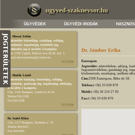
ugyved-szaknevsor.hu
ÜGYVÉDEK
ÜGYVÉDI IRODÁK
HASZNOS
Dr. Mocsai Zoltán
Szakterület:
büntetőjog
,
családjog
,
csődjog,
felszámolás
,
ingatlanjog
,
kártérítési jog
,
közlekedési jog
és további 4 kategória
Dr. Jámbor Erika
Cím:
2700 Cegléd, Rákóczi utca 26-28. fszt. 5.
E-mail:
drmocsaizoltan@t-online.hu
Esztergom
TOVÁBB
Jogterület:
adatvédelem, adójog, bankj
fogyasztóvédelem, gazdasági jog, ingat
közbeszerzés, munkajog, szellemi alkot
Dr. Madák László
Cím:
2500 Esztergom, Béke tér 58.
Szakterület:
bankjog
,
büntetőjog
,
csődjog,
felszámolás
,
gazdasági jog
,
ingatlanjog
,
médiajog
Telefon:
(+36) 33 630 870
és további 2 kategória
Mobil:
(+36) 30 210 27 83
Cím:
1143 Budapest, Gizella út 42-44.
Telefon:
950-2188
Fax:
(+36) 33 630 870
Fax:
950-2188
TOVÁBB
Dr. Szabó Klára
Cím:
1117 Budapest, Budafoki u. 79.
Telefon:
464-0425
Fax:
464-0403