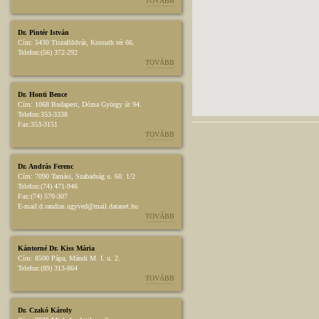
TOVÁBB
Dr. Pintér István
Cím:
5430 Tiszaföldvár, Kossuth tér 66.
Telefon:
(56) 372-292
TOVÁBB
Dr. Honti Bence
Cím:
1068 Budapest, Dózsa György út 94.
Telefon:
353-3338
Fax:
353-3151
TOVÁBB
Dr. András Ferenc
Cím:
7090 Tamási, Szabadság u. 60. 1/2
Telefon:
(74) 471-946
Fax:
(74) 570-307
E-mail:
d.randras.ugyved@mail.datanet.hu
TOVÁBB
Kántorné Dr. Kiss Mária
Cím:
8500 Pápa, Mándi M. I. u. 2.
Telefon:
(89) 313-864
TOVÁBB
Dr. Czakó Károly