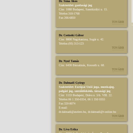
Dr. Sima Ákos
Szakterület:
gazdasági jog
Cím:
1088 Budapest, Szentkirályi u. 15.
Telefon:
318-1768
Fax:
266-6850
TOVÁBB
Dr. Csetneki Gábor
Cím:
8800 Nagykanizsa, Sugár u. 42.
Telefon:
(93) 313-123
TOVÁBB
Dr. Nyul Tamás
Cím:
6430 Bácsalmás, Kossuth u. 68.
TOVÁBB
Dr. Dalmadi György
Szakterület:
Európai Unió joga
,
munkajog
,
polgári jog
,
szerződéskötés
,
társasági jog
Cím:
1133 Budapest, Dráva u. 5/b. VIII. 22.
Telefon:
06 1 350-0354, 06 1 350 0355
Fax:
320-8074
E-mail:
dr.dalmadi@axelero.hu, dr.dalmadi@t-online.hu
TOVÁBB
Dr. Liva Erika