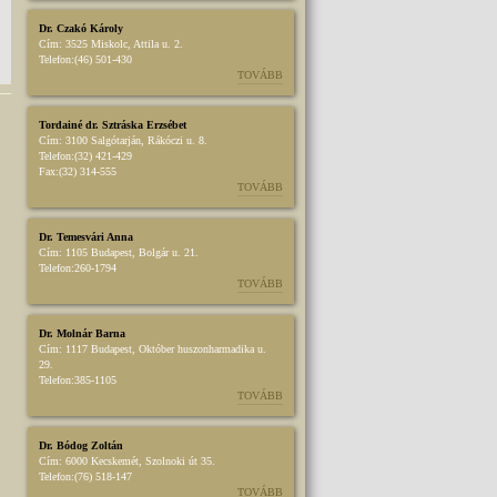
Dr. Czakó Károly
Cím:
3525 Miskolc, Attila u. 2.
Telefon:
(46) 501-430
TOVÁBB
Tordainé dr. Sztráska Erzsébet
Cím:
3100 Salgótarján, Rákóczi u. 8.
Telefon:
(32) 421-429
Fax:
(32) 314-555
TOVÁBB
Dr. Temesvári Anna
Cím:
1105 Budapest, Bolgár u. 21.
Telefon:
260-1794
TOVÁBB
Dr. Molnár Barna
Cím:
1117 Budapest, Október huszonharmadika u.
29.
Telefon:
385-1105
TOVÁBB
Dr. Bódog Zoltán
Cím:
6000 Kecskemét, Szolnoki út 35.
Telefon:
(76) 518-147
TOVÁBB