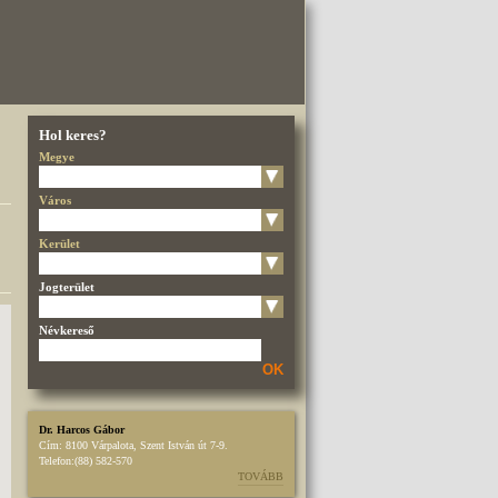
Hol keres?
Megye
Város
Kerület
Jogterület
Névkereső
OK
Dr. Harcos Gábor
Cím:
8100 Várpalota, Szent István út 7-9.
Telefon:
(88) 582-570
TOVÁBB