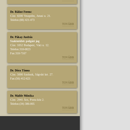
Dr. Bálint Ferenc
Cím:
8200 Veszprém, Jutasi u. 21.
Telefon:
(88) 421-473
TOVÁBB
Dr. Pákay András
Szakterület:
polgári jog
Cím:
1052 Budapest, Váci u. 12.
Telefon:
318-0823
Fax:
318-7167
TOVÁBB
Dr. Dóra Tímea
Cím:
5000 Szolnok, Ságvári krt. 27.
Fax:
(56) 412-621
TOVÁBB
Dr. Mallér Mónika
Cím:
2941 Ács, Posta köz 2.
Telefon:
(34) 386-005
TOVÁBB