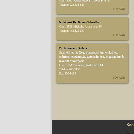
Cím:
8000 Székesfehérvár, Ányos P. u. 3.
Telefon:
(22) 503-183
TOVÁBB
Kristonné Dr. Dusza Gabriella
Cím:
3531 Miskolc, Avasalja u. 65.
Telefon:
(46) 325-837
TOVÁBB
Dr. Abermann Szilvia
Szakterület:
adójog
,
biztosítási jog
,
családjog
,
csődjog, felszámolás
,
gazdasági jog
,
ingatlanjog
és
további 9 kategória
Cím:
1051 Budapest, Nádor utca 14
Telefon:
200-9133
Fax:
200-9133
TOVÁBB
Kap