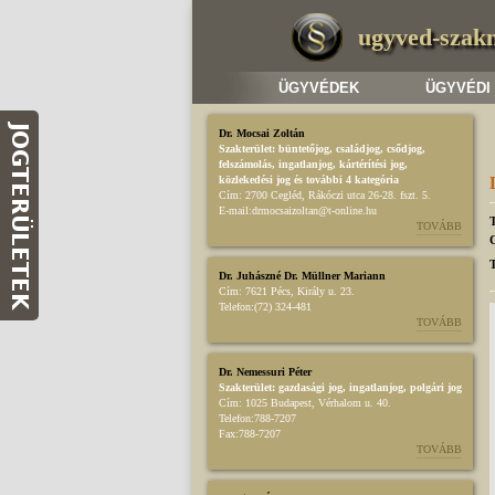
ugyved-szak
ÜGYVÉDEK
ÜGYVÉDI
Dr. Mocsai Zoltán
Szakterület:
büntetőjog
,
családjog
,
csődjog,
felszámolás
,
ingatlanjog
,
kártérítési jog
,
közlekedési jog
és további 4 kategória
Cím:
2700 Cegléd, Rákóczi utca 26-28. fszt. 5.
E-mail:
drmocsaizoltan@t-online.hu
TOVÁBB
T
Dr. Juhászné Dr. Müllner Mariann
Cím:
7621 Pécs, Király u. 23.
Telefon:
(72) 324-481
TOVÁBB
Dr. Nemessuri Péter
Szakterület:
gazdasági jog
,
ingatlanjog
,
polgári jog
Cím:
1025 Budapest, Vérhalom u. 40.
Telefon:
788-7207
Fax:
788-7207
TOVÁBB