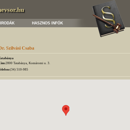
nevsor.hu
 IRODÁK
HASZNOS INFÓK
Dr. Szilvási Csaba
Tatabánya
Cím:
2800 Tatabánya, Komáromi u. 3.
elefon:
(34) 510-985