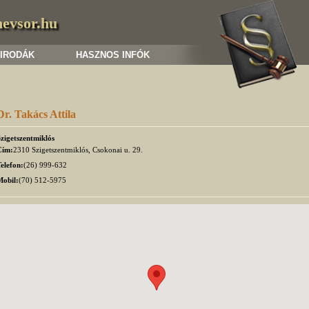
nevsor.hu
 IRODÁK
HASZNOS INFÓK
Dr. Takács Attila
zigetszentmiklós
Cím:
2310 Szigetszentmiklós, Csokonai u. 29.
elefon:
(26) 999-632
Mobil:
(70) 512-5975