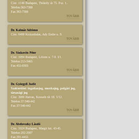
Cím:
1146 Budapest, Thököly út 75. Fsz. 1..
Telefon:
363-7388
Fax:
363-7388
TOVÁBB
Dr. Kalmár Adrienn
Cím:
6400 Kiskunhalas, Ady Endre u. 9.
TOVÁBB
Dr. Sinkovits Péter
Cím:
1094 Budapest, Liliom u. 7-9. I/1.
Telefon:
215-3465
Fax:
455-0303
TOVÁBB
Dr. Györgyfi Judit
Szakterület:
ingatlanjog
,
munkajog
,
polgári jog
,
társasági jog
Cím:
3000 Hatvan, Kossuth tér 18. 1/12.
Telefon:
37/340-442
Fax:
37/340-442
TOVÁBB
Dr. Abelovszky László
Cím:
1024 Budapest, Margit krt. 43-45.
Telefon:
202-2007
Fax:
201-4455