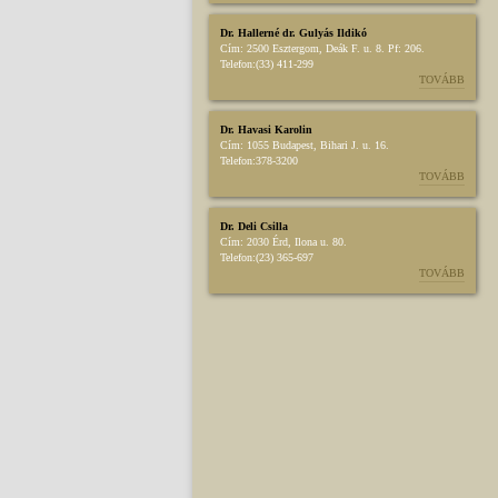
Dr. Hallerné dr. Gulyás Ildikó
Cím:
2500 Esztergom, Deák F. u. 8. Pf: 206.
Telefon:
(33) 411-299
TOVÁBB
Dr. Havasi Karolin
Cím:
1055 Budapest, Bihari J. u. 16.
Telefon:
378-3200
TOVÁBB
Dr. Deli Csilla
Cím:
2030 Érd, Ilona u. 80.
Telefon:
(23) 365-697
TOVÁBB