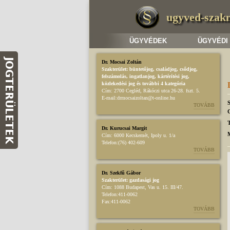
ugyved-szak
ÜGYVÉDEK
ÜGYVÉDI
Dr. Mocsai Zoltán
Szakterület:
büntetőjog
,
családjog
,
csődjog,
felszámolás
,
ingatlanjog
,
kártérítési jog
,
közlekedési jog
és további 4 kategória
Cím:
2700 Cegléd, Rákóczi utca 26-28. fszt. 5.
E-mail:
drmocsaizoltan@t-online.hu
S
TOVÁBB
T
Dr. Kurucsai Margit
Cím:
6000 Kecskemét, Ipoly u. 1/a
Telefon:
(76) 402-609
TOVÁBB
Dr. Szekfű Gábor
Szakterület:
gazdasági jog
Cím:
1088 Budapest, Vas u. 15. III/47.
Telefon:
411-0062
Fax:
411-0062
TOVÁBB