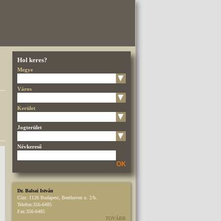
Hol keres?
Megye
Város
Kerület
Jogterület
Névkereső
OK
Dr. Balsai István
Cím:
1126 Budapest, Beethoven u. 2/b.
Telefon:
356-6485
Fax:
356-6485
TOVÁBB