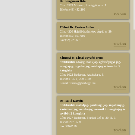
Dr. Beregszászi Béla
Cím:
3529 Miskolc, Szentgyörgy u. 1.
Telefon:
(46) 432-260
TOVÁBB
Tóthné Dr. Fazekas Anikó
Cím:
4220 Hajdúböszörmény, Árpád u. 29.
Telefon:
(52) 561-080
Fax:
(52) 229-681
TOVÁBB
Sárhegyi és Társai Ügyvédi Iroda
Szakterület:
adójog
,
bankjog
,
egészségügyi jog
,
energiajog
,
ingatlanjog
,
médiajog
és további 3
kategória
Cím:
1022 Budapest, Árvácska u. 6.
Telefon:
(+36-1)-209-0180
E-mail:
titkarsag@sarhegyi.hu
TOVÁBB
Dr. Pauló Katalin
Szakterület:
családjog
,
gazdasági jog
,
ingatlanjog
,
kártérítési jog
,
munkajog
,
nemzetközi magánjog
és
további 2 kategória
Cím:
1027 Budapest, Frankel Leó u. 20. II. 3.
Telefon:
267-6599
Fax:
336-0116
TOVÁBB