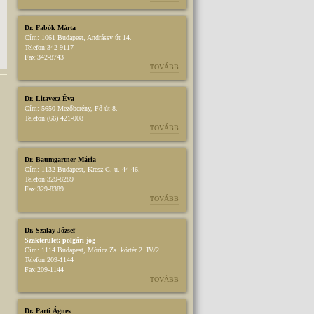
Dr. Fabók Márta
Cím:
1061 Budapest, Andrássy út 14.
Telefon:
342-9117
Fax:
342-8743
TOVÁBB
Dr. Litavecz Éva
Cím:
5650 Mezőberény, Fő út 8.
Telefon:
(66) 421-008
TOVÁBB
Dr. Baumgartner Mária
Cím:
1132 Budapest, Kresz G. u. 44-46.
Telefon:
329-8289
Fax:
329-8389
TOVÁBB
Dr. Szalay József
Szakterület:
polgári jog
Cím:
1114 Budapest, Móricz Zs. körtér 2. IV/2.
Telefon:
209-1144
Fax:
209-1144
TOVÁBB
Dr. Parti Ágnes