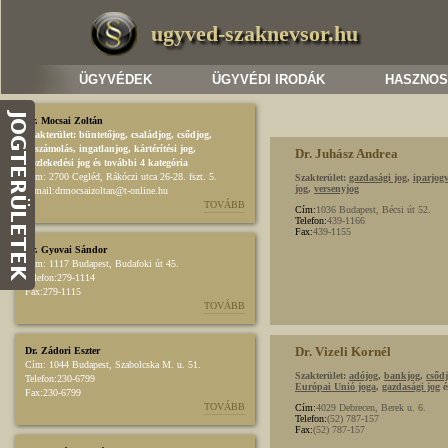
ugyved-szaknevsor.hu
ÜGYVÉDEK
ÜGYVÉDI IRODÁK
HASZNOS
Dr. Mocsai Zoltán
Szakterület:
büntetőjog
,
családjog
,
csődjog,
felszámolás
,
ingatlanjog
,
kártérítési jog
,
Dr. Juhász Andrea
közlekedési jog
és további 4 kategória
Cím:
2700 Cegléd, Rákóczi utca 26-28. fszt. 5.
Szakterület:
gazdasági jog
,
iparjog
jog
,
versenyjog
E-mail:
drmocsaizoltan@t-online.hu
TOVÁBB
Cím:
1036 Budapest, Bécsi út 52.
Telefon:
439-1166
Fax:
439-1155
Dr. Gyovai Sándor
Cím:
1117 Budapest, Budafoki út 45.
Telefon:
279-1114
Fax:
279-1115
TOVÁBB
Dr. Vizeli Kornél
Dr. Zádori Eszter
Cím:
1044 Budapest, Szabolcska M. u. 51.
Szakterület:
adójog
,
bankjog
,
csődj
Telefon:
230-6799
Európai Unió joga
,
gazdasági jog
é
Fax:
230-6799
TOVÁBB
Cím:
4029 Debrecen, Berek u. 6.
Telefon:
(52) 787-157
Fax:
(52) 787-157