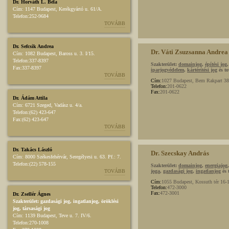
Dr. Horváth L. Béla
Cím:
1147 Budapest, Kerékgyártó u. 61/A.
Telefon:
252-9684
TOVÁBB
Dr. Sefcsik Andrea
Dr. Váti Zsuzsanna Andrea
Cím:
1082 Budapest, Baross u. 3. I/15.
Telefon:
337-8397
Szakterület:
domainjog
,
építési jog
Fax:
337-8397
iparjogvédelem
,
kártérítési jog
és to
TOVÁBB
Cím:
1027 Budapest, Bem Rakpart 38
Telefon:
201-0622
Fax:
201-0622
Dr. Ádám Attila
Cím:
6721 Szeged, Vadász u. 4/a.
Telefon:
(62) 423-647
Fax:
(62) 423-647
TOVÁBB
Dr. Takács László
Dr. Szecskay András
Cím:
8000 Székesfehérvár, Seregélyesi u. 63. Pf.: 7.
Telefon:
(22) 578-155
Szakterület:
domainjog
,
energiajog
TOVÁBB
joga
,
gazdasági jog
,
ingatlanjog
és 
Cím:
1055 Budapest, Kossuth tér 16-17
Telefon:
472-3000
Fax:
472-3001
Dr. Zsellér Ágnes
Szakterület:
gazdasági jog
,
ingatlanjog
,
öröklési
jog
,
társasági jog
Cím:
1139 Budapest, Teve u. 7. IV/6.
Telefon:
270-1008