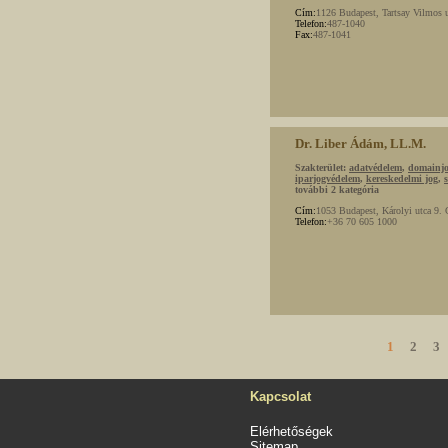
Cím:
1126 Budapest, Tartsay Vilmos u
Telefon:
487-1040
Fax:
487-1041
Dr. Liber Ádám, LL.M.
Szakterület:
adatvédelem
,
domainj
iparjogvédelem
,
kereskedelmi jog
,
további 2 kategória
Cím:
1053 Budapest, Károlyi utca 
Telefon:
+36 70 605 1000
1
2
3
Kapcsolat
Elérhetőségek
Sitemap