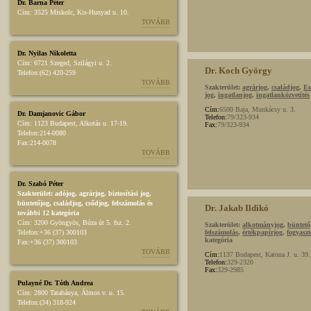
Dr. Barna Péter
Cím:
3525 Miskolc, Kis-Hunyad u. 10.
TOVÁBB
Dr. Nyilas Nikoletta
Cím:
6721 Szeged, Szilágyi u. 2.
Dr. Koch György
Telefon:
(62) 420-259
TOVÁBB
Szakterület:
agrárjog
,
családjog
,
Eu
jog
,
ingatlanjog
,
ingatlanközvetítés
Cím:
6500 Baja, Munkácsy u. 3.
Dr. Damjanovic Gábor
Telefon:
79/323-934
Cím:
1123 Budapest, Alkotás u. 17-19.
Fax:
79/323-934
Telefon:
214-0080
Fax:
214-0078
TOVÁBB
Dr. Szabó Péter
Szakterület:
adójog
,
agrárjog
,
biztosítási jog
,
büntetőjog
,
családjog
,
csődjog, felszámolás
és
Dr. Jakab Ildikó
további 12 kategória
Cím:
3200 Gyöngyös, Búza út 5. fsz. 2.
Szakterület:
alkotmányjog
,
büntető
Telefon:
+36 (37) 300103
felszámolás
,
értékpapírjog
,
fogyasz
kategória
Fax:
+36 (37) 300103
TOVÁBB
Cím:
1137 Budapest, Katona J. u. 39. 
Telefon:
329-2320
Fax:
329-2985
Pulayné Dr. Tóth Andrea
Cím:
2800 Tatabánya, Álmos v. u. 15.
Telefon:
(34) 318-924