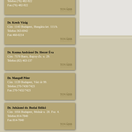
Telefon:
(76) 482-922
Fax:
(76) 482-922
TOVÁBB
Dr. Krech Virág
Cím:
1143 Budapest, Hungária krt. 111/b.
Telefon:
363-6942
Fax:
460-0214
TOVÁBB
Dr. Kozma Andrásné Dr. Heccer Éva
Cím:
7570 Barcs, Bajcsy-Zs. u. 29.
Telefon:
(82) 463-137
TOVÁBB
Dr. Mangoff Péter
Cím:
1139 Budapest, Váci út 99.
Telefon:
270-7430/7423
Fax:
270-7432/7423
TOVÁBB
Dr. Juhászné dr. Budai Ildikó
Cím:
1056 Budapest, Molnár u. 28. Fsz. 4.
Telefon:
814-7840
Fax:
814-7840
TOVÁBB