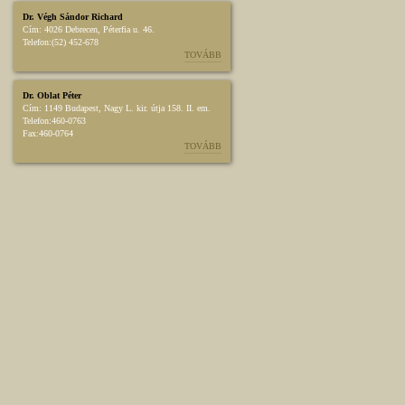
Dr. Végh Sándor Richard
Cím:
4026 Debrecen, Péterfia u. 46.
Telefon:
(52) 452-678
TOVÁBB
Dr. Oblat Péter
Cím:
1149 Budapest, Nagy L. kir. útja 158. II. em.
Telefon:
460-0763
Fax:
460-0764
TOVÁBB