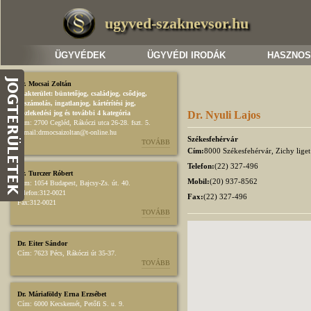
ugyved-szaknevsor.hu
ÜGYVÉDEK
ÜGYVÉDI IRODÁK
HASZNOS
Dr. Mocsai Zoltán
Szakterület:
büntetőjog
,
családjog
,
csődjog,
felszámolás
,
ingatlanjog
,
kártérítési jog
,
közlekedési jog
és további 4 kategória
Dr. Nyuli Lajos
Cím:
2700 Cegléd, Rákóczi utca 26-28. fszt. 5.
E-mail:
drmocsaizoltan@t-online.hu
Székesfehérvár
TOVÁBB
Cím:
8000 Székesfehérvár, Zichy liget
Telefon:
(22) 327-496
Dr. Turczer Róbert
Mobil:
(20) 937-8562
Cím:
1054 Budapest, Bajcsy-Zs. út. 40.
Telefon:
312-0021
Fax:
(22) 327-496
Fax:
312-0021
TOVÁBB
Dr. Eiter Sándor
Cím:
7623 Pécs, Rákóczi út 35-37.
TOVÁBB
Dr. Máriaföldy Erna Erzsébet
Cím:
6000 Kecskemét, Petőfi S. u. 9.