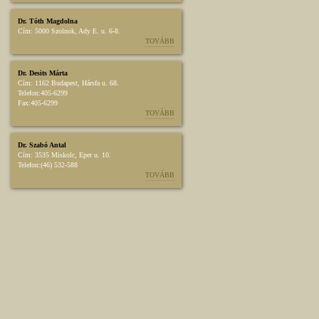
Dr. Tóth Magdolna
Cím:
5000 Szolnok, Ady E. u. 6-8.
TOVÁBB
Dr. Desits Márta
Cím:
1162 Budapest, Hársfa u. 68.
Telefon:
405-6299
Fax:
405-6299
TOVÁBB
Dr. Szabó Antal
Cím:
3535 Miskolc, Eper u. 10.
Telefon:
(46) 532-588
TOVÁBB