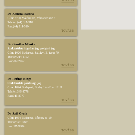
TOVÁBB
Dr. Komolai Sarolta
Cím:
4700 Mátészalka, Városház köz 2.
Telefon:
(44) 311-310
Fax:
(44) 311-310
TOVÁBB
Dr. Greuther Mónika
Szakterület:
ingatlanjog
,
polgári jog
Cím:
1026 Budapest, Szilágyi E. fasor 79.
Telefon:
214-1102
Fax:
202-2467
TOVÁBB
Dr. Hetényi Kinga
Szakterület:
gazdasági jog
Cím:
1024 Budapest, Buday László u. 12. II.
Telefon:
345-8778
Fax:
345-8777
TOVÁBB
Dr. Sajó Gyula
Cím:
1054 Budapest, Báthory u. 19.
Telefon:
331-9884
Fax:
331-9884
TOVÁBB