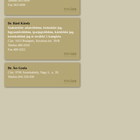
Telefon:
363-5699
Fax:
363-5699
TOVÁBB
Dr. Bárd Károly
Szakterület:
adatvédelem
,
biztosítási jog
,
fogyasztóvédelem
,
iparjogvédelem
,
kártérítési jog
,
kereskedelmi jog
és további 5 kategória
Cím:
1013 Budapest, Krisztina krt. 39/B
Telefon:
489-2020
Fax:
489-2022
TOVÁBB
Dr. Ács Gyula
Cím:
9700 Szombathely, Nagy L. u. 28.
Telefon:
(94) 320-430
TOVÁBB