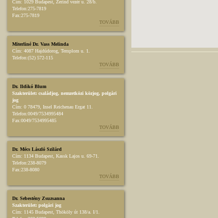
Cím:
1029 Budapest, Zerind vezér u. 28/b.
Telefon:
275-7819
Fax:
275-7819
TOVÁBB
Miterliné Dr. Vass Melinda
Cím:
4087 Hajdúdorog, Templom u. 1.
Telefon:
(52) 572-115
TOVÁBB
Dr. Ildikó Blum
Szakterület:
családjog
,
nemzetközi közjog
,
polgári
jog
Cím:
0 78479, Insel Reichenau Ergat 11.
Telefon:
0049/7534995484
Fax:
0049/7534995485
TOVÁBB
Dr. Mécs László Szilárd
Cím:
1134 Budapest, Kassk Lajos u. 69-71.
Telefon:
238-8079
Fax:
238-8080
TOVÁBB
Dr. Sebestény Zsuzsanna
Szakterület:
polgári jog
Cím:
1145 Budapest, Thököly út 138/a. I/1.