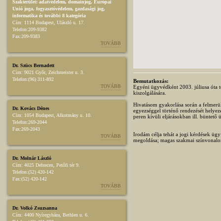
Szakterület:
adatvédelem
,
domainjog
,
Európai
Unió joga
,
fogyasztóvédelem
,
gazdasági jog
,
informatika
és további 8 kategória
Cím:
1114 Budapest, Ulászló u. 17.
Telefon:
209-9382
Fax:
209-9383
TOVÁBB
Dr. Szücs Bernadett
Cím:
9021 Győr, Zeichmeister u. 3.
Telefon:
(96) 311-892
Bemutatkozás:
TOVÁBB
Egyéni ügyvédként 2003. júliusa óta 
kiszolgálására.
Hivatásom gyakorlása során a felmerül
Dr. Kovács Dénes
egyezséggel történő rendezését helyez
Cím:
1054 Budapest, Alkotmány u. 10.
peren kívüli eljárásokban ill. büntető
Telefon:
269-2044
Fax:
269-2043
Irodám célja tehát a jogi kérdések üg
TOVÁBB
megoldása; magas szakmai színvonalo
Dr. Molnár László
Cím:
4025 Debrecen, Petőfi tér 9.
Telefon:
(52) 420-142
Fax:
(52) 420-142
TOVÁBB
Dr. Volkó Zsuzsanna
Cím:
4400 Nyíregyháza, Bethlen u. 6.