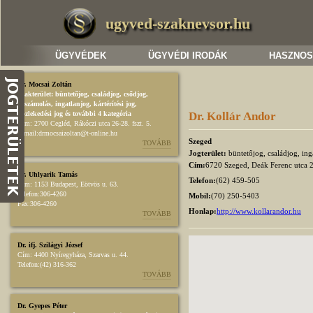
ugyved-szaknevsor.hu
ÜGYVÉDEK
ÜGYVÉDI IRODÁK
HASZNOS
Dr. Mocsai Zoltán
Szakterület:
büntetőjog
,
családjog
,
csődjog,
felszámolás
,
ingatlanjog
,
kártérítési jog
,
közlekedési jog
és további 4 kategória
Dr. Kollár Andor
Cím:
2700 Cegléd, Rákóczi utca 26-28. fszt. 5.
E-mail:
drmocsaizoltan@t-online.hu
Szeged
TOVÁBB
Jogterület:
büntetőjog, családjog, ing
Cím:
6720 Szeged, Deák Ferenc utca 2
Dr. Uhlyarik Tamás
Telefon:
(62) 459-505
Cím:
1153 Budapest, Eötvös u. 63.
Telefon:
306-4260
Mobil:
(70) 250-5403
Fax:
306-4260
Honlap:
http://www.kollarandor.hu
TOVÁBB
Dr. ifj. Szilágyi József
Cím:
4400 Nyíregyháza, Szarvas u. 44.
Telefon:
(42) 316-362
TOVÁBB
Dr. Gyepes Péter