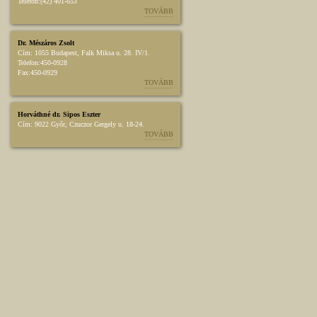
Telefon:
(42) 401-653
TOVÁBB
Dr. Mészáros Zsolt
Cím:
1055 Budapest, Falk Miksa u. 28. IV/1.
Telefon:
450-0928
Fax:
450-0929
TOVÁBB
Horváthné dr. Sipos Eszter
Cím:
9022 Győr, Czuczor Gergely u. 18-24.
TOVÁBB