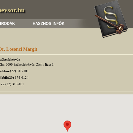
nevsor.hu
 IRODÁK
HASZNOS INFÓK
Dr. Losonci Margit
Székesfehérvár
Cím:
8000 Székesfehérvár, Zichy liget 1.
elefon:
(22) 315-101
Mobil:
(20) 974-6124
Fax:
(22) 315-101