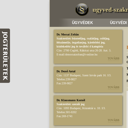
ugyved-szak
ÜGYVÉDEK
ÜGYVÉDI
Dr. Mocsai Zoltán
Szakterület:
büntetőjog
,
családjog
,
csődjog,
felszámolás
,
ingatlanjog
,
kártérítési jog
,
közlekedési jog
és további 4 kategória
Cím:
2700 Cegléd, Rákóczi utca 26-28. fszt. 5.
E-mail:
drmocsaizoltan@t-online.hu
TOVÁBB
T
Dr. Dezső Antal
Cím:
1137 Budapest, Szent István park 16. I/3.
Telefon:
239-9827
Fax:
239-9827
TOVÁBB
Dr. Klausmann Kornél
Szakterület:
szerzői jog
Cím:
1093 Budapest, Közraktár u. 10. I/3.
Telefon:
301-0202
Fax:
269-1741
TOVÁBB