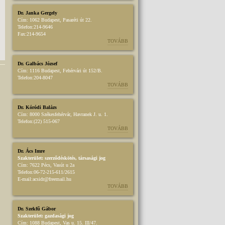
Dr. Janka Gergely
Cím:
1062 Budapest, Pasaréti út 22.
Telefon:
214-9646
Fax:
214-9654
TOVÁBB
Dr. Galbács József
Cím:
1116 Budapest, Fehérvári út 152/B.
Telefon:
204-8047
TOVÁBB
Dr. Kóródi Balázs
Cím:
8000 Székesfehérvár, Havranek J. u. 1.
Telefon:
(22) 515-067
TOVÁBB
Dr. Ács Imre
Szakterület:
szerződéskötés
,
társasági jog
Cím:
7622 Pécs, Vasút u 2a
Telefon:
06-72-215-611/2615
E-mail:
acsidr@freemail.hu
TOVÁBB
Dr. Szekfű Gábor
Szakterület:
gazdasági jog
Cím:
1088 Budapest, Vas u. 15. III/47.