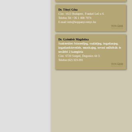
Dr. Tényi Géza
Cím:
1023 Budapest, Frankel Leó u 6.
Telefon:
Tel +36 1 408 7074
E-mail:
info@koppanyi-tenyi.hu
TOVÁBB
Dr. Gyömbér Magdolna
Szakterület:
büntetőjog
,
családjog
,
ingatlanjog
,
ingatlanközvetítés
,
munkajog
,
orvosi műhibák
és
további 2 kategória
Cím:
6720 Szeged, Dugonics tér 3.
Telefon:
(62) 323-391
TOVÁBB