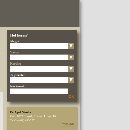
Hol keres?
Megye
Város
Kerület
Jogterület
Névkereső
OK
Dr. Agod Sándor
Cím:
6722 Szeged, Kossuth L. sgt. 16.
Telefon:
(62) 450-267
TOVÁBB