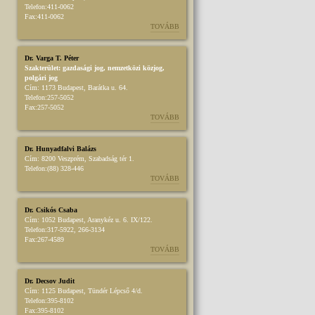
Telefon:
411-0062
Fax:
411-0062
TOVÁBB
Dr. Varga T. Péter
Szakterület:
gazdasági jog
,
nemzetközi közjog
,
polgári jog
Cím:
1173 Budapest, Barátka u. 64.
Telefon:
257-5052
Fax:
257-5052
TOVÁBB
Dr. Hunyadfalvi Balázs
Cím:
8200 Veszprém, Szabadság tér 1.
Telefon:
(88) 328-446
TOVÁBB
Dr. Csikós Csaba
Cím:
1052 Budapest, Aranykéz u. 6. IX/122.
Telefon:
317-5922, 266-3134
Fax:
267-4589
TOVÁBB
Dr. Decsov Judit
Cím:
1125 Budapest, Tündér Lépcső 4/d.
Telefon:
395-8102
Fax:
395-8102