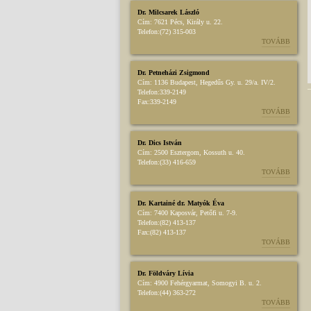
Dr. Milcsarek László
Cím:
7621 Pécs, Király u. 22.
Telefon:
(72) 315-003
TOVÁBB
Dr. Petneházi Zsigmond
Cím:
1136 Budapest, Hegedűs Gy. u. 29/a. IV/2.
Telefon:
339-2149
Fax:
339-2149
TOVÁBB
Dr. Dics István
Cím:
2500 Esztergom, Kossuth u. 40.
Telefon:
(33) 416-659
TOVÁBB
Dr. Kartainé dr. Matyók Éva
Cím:
7400 Kaposvár, Petőfi u. 7-9.
Telefon:
(82) 413-137
Fax:
(82) 413-137
TOVÁBB
Dr. Földváry Lívia
Cím:
4900 Fehérgyarmat, Somogyi B. u. 2.
Telefon:
(44) 363-272
TOVÁBB