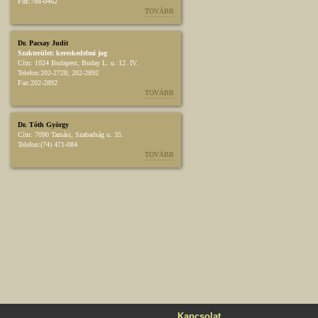
Fax:
788-0462
TOVÁBB
Dr. Pacsay Judit
Szakterület:
kereskedelmi jog
Cím:
1024 Budapest, Buday L. u. 12. IV.
Telefon:
202-2728; 202-2892
Fax:
202-2892
TOVÁBB
Dr. Tóth György
Cím:
7090 Tamási, Szabadság u. 35.
Telefon:
(74) 471-084
TOVÁBB
Kapcsolat