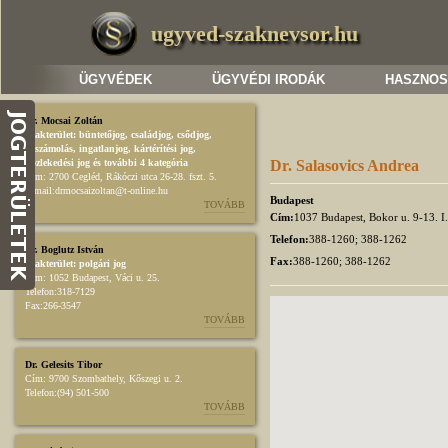
ugyved-szaknevsor.hu
ÜGYVÉDEK
ÜGYVÉDI IRODÁK
HASZNOS
Dr. Mocsai Zoltán
Szakterület:
büntetőjog
,
családjog
,
csődjog,
felszámolás
,
ingatlanjog
,
kártérítési jog
,
közlekedési jog
és további 4 kategória
Dr. Salasovics Andrea
Cím:
2700 Cegléd, Rákóczi utca 26-28. fszt. 5.
E-mail:
drmocsaizoltan@t-online.hu
Budapest
TOVÁBB
Cím:
1037 Budapest, Bokor u. 9-13. I
Telefon:
388-1260; 388-1262
Dr. Boglutz István
Fax:
388-1260; 388-1262
Szakterület:
polgári jog
Cím:
1052 Budapest, Váci u. 25.
Telefon:
318-7129
Fax:
266-3547
TOVÁBB
Dr. Gelesits Tibor
Cím:
9700 Szombathely, Kőszegi u. 2.
Telefon:
(94) 501-500
TOVÁBB