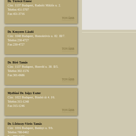
Dr. Túróczi Emese
Cím:
1137 Budapest, Radnóti Miklós u. 2.
Telefon:
451-3707
Fax:
451-3716
TOVÁBB
Dr. Kenyeres László
Cím:
1048 Budapest, Homoktövis u. 82. III/7.
Telefon:
230-4727
Fax:
230-4727
TOVÁBB
Dr. Bíró Tamás
Cím:
1137 Budapest, Honvéd u. 38. II/5.
Telefon:
302-1576
Fax:
301-0686
TOVÁBB
Mydlóné Dr. Isépy Eszter
Cím:
1022 Budapest, Bimbó út 4. I/6.
Telefon:
315-1248
Fax:
315-1246
TOVÁBB
Dr. Lőrinczy-Vörös Tamás
Cím:
1016 Budapest, Berényi u. 9/b.
Telefon:
788-0462