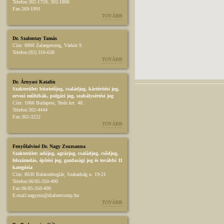
Telefon:
302-1759; 302-1806
Fax:
269-1991
TOVÁBB
Dr. Szalontay Tamás
Cím:
8900 Zalaegerszeg, Várkör 9.
Telefon:
(92) 316-638
TOVÁBB
Dr. Árnyasi Katalin
Szakterület:
büntetőjog
,
családjog
,
kártérítési jog
,
orvosi műhibák
,
polgári jog
,
szabálysértési jog
Cím:
1066 Budapest, Teréz krt. 48.
Telefon:
302-4444
Fax:
302-3222
TOVÁBB
Fenyőfalviné Dr. Nagy Zsuzsanna
Szakterület:
adójog
,
agrárjog
,
családjog
,
csődjog,
felszámolás
,
építési jog
,
gazdasági jog
és további 11
kategória
Cím:
8630 Balatonboglár, Szabadság u. 19-21
Telefon:
06/85-350-490
Fax:
06/85-350-490
E-mail:
nagyzsu@dialnetcomp.hu
TOVÁBB