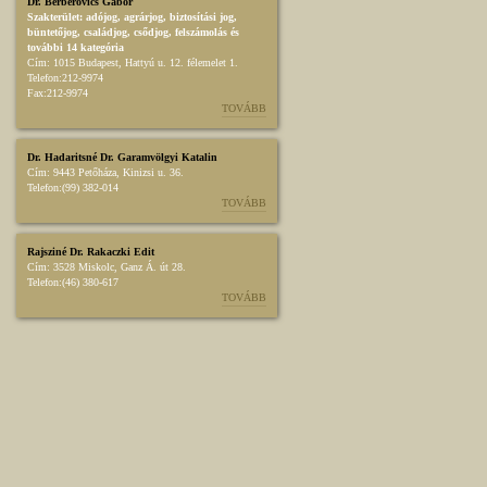
Dr. Berberovics Gábor
Szakterület:
adójog
,
agrárjog
,
biztosítási jog
,
büntetőjog
,
családjog
,
csődjog, felszámolás
és
további 14 kategória
Cím:
1015 Budapest, Hattyú u. 12. félemelet 1.
Telefon:
212-9974
Fax:
212-9974
TOVÁBB
Dr. Hadaritsné Dr. Garamvölgyi Katalin
Cím:
9443 Petőháza, Kinizsi u. 36.
Telefon:
(99) 382-014
TOVÁBB
Rajsziné Dr. Rakaczki Edit
Cím:
3528 Miskolc, Ganz Á. út 28.
Telefon:
(46) 380-617
TOVÁBB