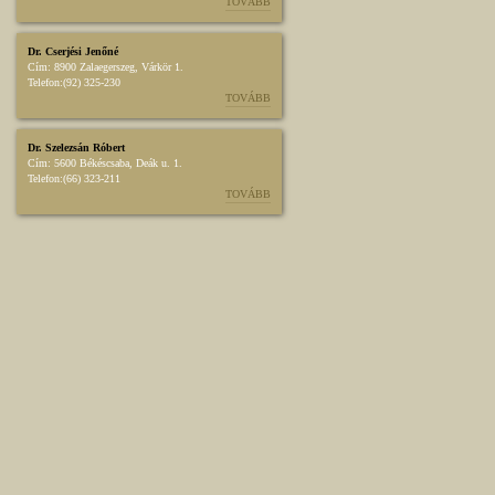
TOVÁBB
Dr. Cserjési Jenőné
Cím:
8900 Zalaegerszeg, Várkör 1.
Telefon:
(92) 325-230
TOVÁBB
Dr. Szelezsán Róbert
Cím:
5600 Békéscsaba, Deák u. 1.
Telefon:
(66) 323-211
TOVÁBB