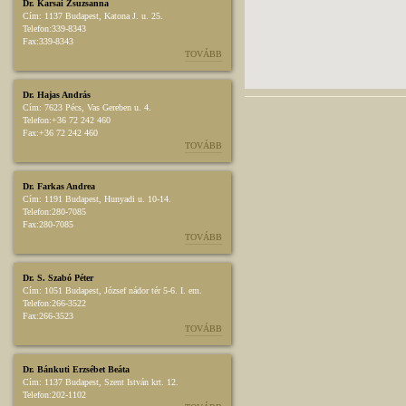
Dr. Karsai Zsuzsanna
Cím:
1137 Budapest, Katona J. u. 25.
Telefon:
339-8343
Fax:
339-8343
TOVÁBB
Dr. Hajas András
Cím:
7623 Pécs, Vas Gereben u. 4.
Telefon:
+36 72 242 460
Fax:
+36 72 242 460
TOVÁBB
Dr. Farkas Andrea
Cím:
1191 Budapest, Hunyadi u. 10-14.
Telefon:
280-7085
Fax:
280-7085
TOVÁBB
Dr. S. Szabó Péter
Cím:
1051 Budapest, József nádor tér 5-6. I. em.
Telefon:
266-3522
Fax:
266-3523
TOVÁBB
Dr. Bánkuti Erzsébet Beáta
Cím:
1137 Budapest, Szent István krt. 12.
Telefon:
202-1102