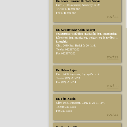
Dr. Fekete Tamásné Dr. Tóth Szilvia
Cím:
7100 Szekszárd, Széchenyi u. 34.
Telefon:
(74) 319-467
Fax:
(74) 319-467
TOVÁBB
Dr. Kacsarovszky Csilla Andrea
Szakterület:
családjog
,
gazdasági jog
,
ingatlanjog
,
kártérítési jog
,
munkajog
,
polgári jog
és további 1
kategória
Cím:
2030 Érd, Budai út 20. I/16.
Telefon:
0623374202
Fax:
0623374202
TOVÁBB
Dr. Halász Lajos
Cím:
7400 Kaposvár, Bajcsy-Zs. u. 7.
Telefon:
(82) 511-313
Fax:
(82) 511-314
TOVÁBB
Dr. Tóth Zoltán
Cím:
1076 Budapest, Garay u. 29-31. II/4.
Telefon:
321-5859
Fax:
321-5859
TOVÁBB