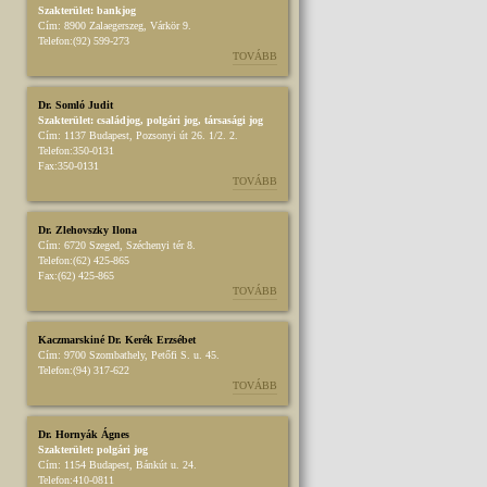
Szakterület:
bankjog
Cím:
8900 Zalaegerszeg, Várkör 9.
Telefon:
(92) 599-273
TOVÁBB
Dr. Somló Judit
Szakterület:
családjog
,
polgári jog
,
társasági jog
Cím:
1137 Budapest, Pozsonyi út 26. 1/2. 2.
Telefon:
350-0131
Fax:
350-0131
TOVÁBB
Dr. Zlehovszky Ilona
Cím:
6720 Szeged, Széchenyi tér 8.
Telefon:
(62) 425-865
Fax:
(62) 425-865
TOVÁBB
Kaczmarskiné Dr. Kerék Erzsébet
Cím:
9700 Szombathely, Petőfi S. u. 45.
Telefon:
(94) 317-622
TOVÁBB
Dr. Hornyák Ágnes
Szakterület:
polgári jog
Cím:
1154 Budapest, Bánkút u. 24.
Telefon:
410-0811