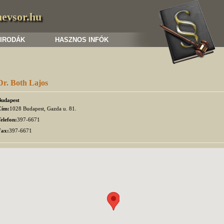
nevsor.hu
 IRODÁK
HASZNOS INFÓK
Dr. Both Lajos
Budapest
Cím:
1028 Budapest, Gazda u. 81.
elefon:
397-6671
Fax:
397-6671