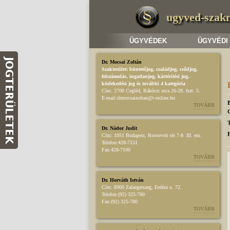
ugyved-szak
ÜGYVÉDEK
ÜGYVÉDI
Dr. Mocsai Zoltán
Szakterület:
büntetőjog
,
családjog
,
csődjog,
felszámolás
,
ingatlanjog
,
kártérítési jog
,
közlekedési jog
és további 4 kategória
Cím:
2700 Cegléd, Rákóczi utca 26-28. fszt. 5.
E-mail:
drmocsaizoltan@t-online.hu
TOVÁBB
T
Dr. Nádor Judit
Cím:
1051 Budapest, Roosevelt tér 7-8. III. em.
Telefon:
428-7151
Fax:
428-7100
TOVÁBB
Dr. Horváth István
Cím:
8900 Zalaegerszeg, Erdész u. 72.
Telefon:
(92) 325-780
Fax:
(92) 325-780
TOVÁBB