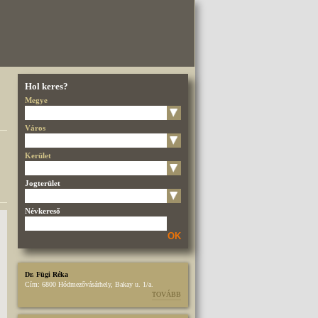
Hol keres?
Megye
Város
Kerület
Jogterület
Névkereső
OK
Dr. Fügi Réka
Cím:
6800 Hódmezővásárhely, Bakay u. 1/a.
TOVÁBB