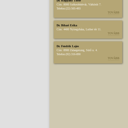
Dr. Koppány Tibor
Cím:
8000 Székesfehérvár, Várkörút 7.
Telefon:
(22) 505-493
TOVÁBB
Dr. Bihari Erika
Cím:
4400 Nyíregyháza, Luther tér 11.
TOVÁBB
Dr. Fendrik Lajos
Cím:
8900 Zalaegerszeg, Sütő u. 4.
Telefon:
(92) 316-890
TOVÁBB