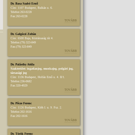
Dr. Basa Szabó Ernő
Cím:
1107 Budapest, Balkán u. 6.
Telefon:
263-0228
Fax:
263-0228
TOVÁBB
Dr. Galgóczi Zoltán
Cím:
6500 Baja, Köztársaság tér 4.
Telefon:
(79) 323-849
Fax:
(79) 323-849
TOVÁBB
Dr. Palásthy Attila
Szakterület:
ingatlanjog
,
munkajog
,
polgári jog
,
társasági jog
Cím:
1136 Budapest, Hollán Ernő u. 4. II/1.
Telefon:
236-0682
Fax:
320-4929
TOVÁBB
Dr. Pőcze Ferenc
Cím:
1126 Budapest, Kléh I. u. 9. Fsz. 2.
Telefon:
202-1616
Fax:
202-1616
TOVÁBB
Dr. Török Ferenc