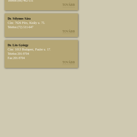
Telefon:
(66) 462-151
TOVÁBB
Dr. Sólymos Sára
Cím:
7626 Pécs, Király u. 75.
Telefon:
(72) 511-647
TOVÁBB
Dr. Lits György
Cím:
1013 Budapest, Pauler u. 17.
Telefon:
201-9704
Fax:
201-9704
TOVÁBB