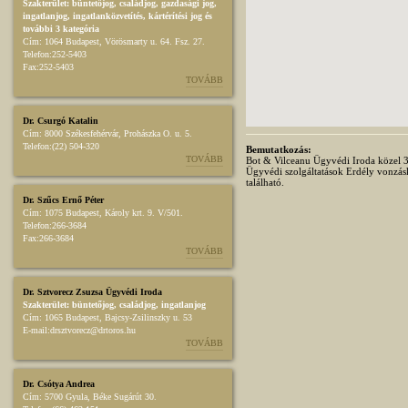
Szakterület:
büntetőjog
,
családjog
,
gazdasági jog
,
ingatlanjog
,
ingatlanközvetítés
,
kártérítési jog
és
további 3 kategória
Cím:
1064 Budapest, Vörösmarty u. 64. Fsz. 27.
Telefon:
252-5403
Fax:
252-5403
TOVÁBB
Dr. Csurgó Katalin
Cím:
8000 Székesfehérvár, Prohászka O. u. 5.
Telefon:
(22) 504-320
Bemutatkozás:
TOVÁBB
Bot & Vilceanu Ügyvédi Iroda közel 30 
Ügyvédi szolgáltatások Erdély vonzá
található.
Dr. Szűcs Ernő Péter
Cím:
1075 Budapest, Károly krt. 9. V/501.
Telefon:
266-3684
Fax:
266-3684
TOVÁBB
Dr. Sztvorecz Zsuzsa Ügyvédi Iroda
Szakterület:
büntetőjog
,
családjog
,
ingatlanjog
Cím:
1065 Budapest, Bajcsy-Zsilinszky u. 53
E-mail:
drsztvorecz@drtoros.hu
TOVÁBB
Dr. Csótya Andrea
Cím:
5700 Gyula, Béke Sugárút 30.