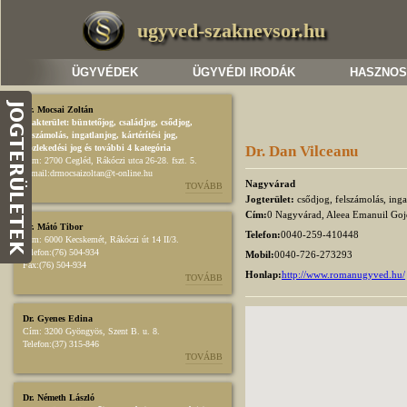
ugyved-szaknevsor.hu
ÜGYVÉDEK
ÜGYVÉDI IRODÁK
HASZNOS
Dr. Mocsai Zoltán
Szakterület:
büntetőjog
,
családjog
,
csődjog,
felszámolás
,
ingatlanjog
,
kártérítési jog
,
közlekedési jog
és további 4 kategória
Dr. Dan Vilceanu
Cím:
2700 Cegléd, Rákóczi utca 26-28. fszt. 5.
E-mail:
drmocsaizoltan@t-online.hu
Nagyvárad
TOVÁBB
Jogterület:
csődjog, felszámolás, ing
Cím:
0 Nagyvárad, Aleea Emanuil Goj
Dr. Mátó Tibor
Telefon:
0040-259-410448
Cím:
6000 Kecskemét, Rákóczi út 14 II/3.
Telefon:
(76) 504-934
Mobil:
0040-726-273293
Fax:
(76) 504-934
Honlap:
http://www.romanugyved.hu/
TOVÁBB
Dr. Gyenes Edina
Cím:
3200 Gyöngyös, Szent B. u. 8.
Telefon:
(37) 315-846
TOVÁBB
Dr. Németh László