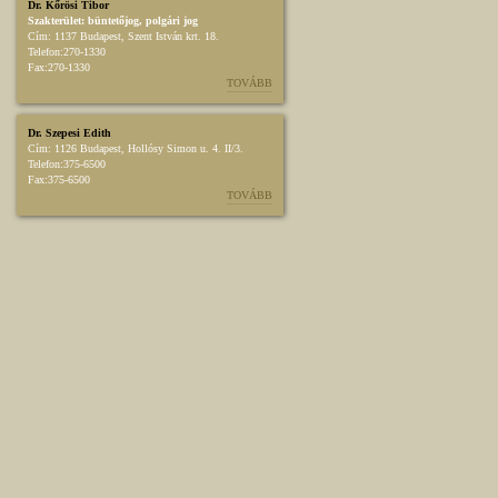
Dr. Kőrösi Tibor
Szakterület:
büntetőjog
,
polgári jog
Cím:
1137 Budapest, Szent István krt. 18.
Telefon:
270-1330
Fax:
270-1330
TOVÁBB
Dr. Szepesi Edith
Cím:
1126 Budapest, Hollósy Simon u. 4. II/3.
Telefon:
375-6500
Fax:
375-6500
TOVÁBB