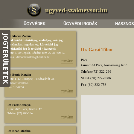
ugyved-szaknevsor.hu
ÜGYVÉDEK
ÜGYVÉDI IRODÁK
HASZNOS
Dr. Mocsai Zoltán
Szakterület:
büntetőjog
,
családjog
,
csődjog,
felszámolás
,
ingatlanjog
,
kártérítési jog
,
közlekedési jog
és további 4 kategória
Dr. Garai Tibor
Cím:
2700 Cegléd, Rákóczi utca 26-28. fszt. 5.
E-mail:
drmocsaizoltan@t-online.hu
Pécs
TOVÁBB
Cím:
7623 Pécs, Köztársaság tér 8.
Telefon:
(72) 322-236
Dr. Borda Katalin
Mobil:
(30) 227-6986
Cím:
1112 Budapest, Felsőhatár út 28.
Telefon:
319-0854
Fax:
(69) 322-758
Fax:
319-0854
TOVÁBB
Dr. Falus Orsolya
Cím:
7621 Pécs, Teréz u. 17.
Telefon:
(72) 769-164
TOVÁBB
Dr. Kevei Mónika