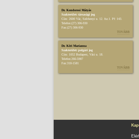
Dr. Kondorosi Mátyás
Szakterület:
társasági jog
Cím:
2600 Vác, Széchenyi u. 12. fsz.1. Pf: 143.
Telefon:
(27) 306-930
Fax:
(27) 306-930
TOVÁBB
Dr. Kéri Marianna
Szakterület:
polgári jog
Cím:
1052 Budapest, Váci u. 18.
Telefon:
266-5987
Fax:
318-1581
TOVÁBB
Kap
Elé