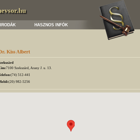
nevsor.hu
 IRODÁK
HASZNOS INFÓK
Dr. Kiss Albert
Szekszárd
Cím:
7100 Szekszárd, Arany J. u. 13.
elefon:
(74) 512-441
Mobil:
(20) 982-5256