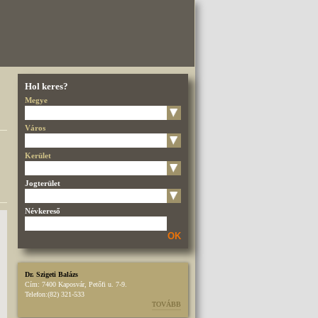
Hol keres?
Megye
Város
Kerület
Jogterület
Névkereső
OK
Dr. Szigeti Balázs
Cím:
7400 Kaposvár, Petőfi u. 7-9.
Telefon:
(82) 321-533
TOVÁBB