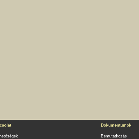
csolat
Dokumentumok
rhetőségek
Bemutatkozás