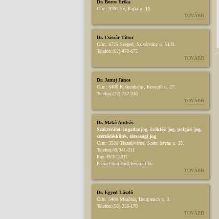
Dr. Boros Erika
Cím:
9791 Sé, Rajki u. 10.
TOVÁBB
Dr. Csiszár Tibor
Cím:
6725 Szeged, Szivárvány u. 51/B.
Telefon:
(62) 470-672
TOVÁBB
Dr. Januj János
Cím:
6400 Kiskunhalas, Kossuth u. 27.
Telefon:
(77) 737-330
TOVÁBB
Dr. Makó András
Szakterület:
ingatlanjog
,
öröklési jog
,
polgári jog
,
szerződéskötés
,
társasági jog
Cím:
3580 Tiszaújváros, Szent István u. 35.
Telefon:
49/341-311
Fax:
49/341-311
E-mail:
drmako@freemail.hu
TOVÁBB
Dr. Egyed László
Cím:
5400 Mezőtúr, Damjanich u. 3.
Telefon:
(56) 350-170
TOVÁBB