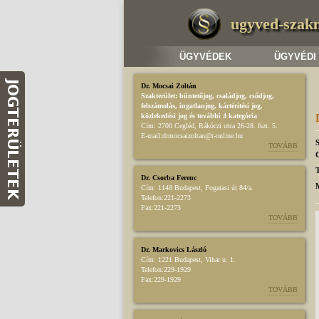
ugyved-szak
ÜGYVÉDEK
ÜGYVÉDI
Dr. Mocsai Zoltán
Szakterület:
büntetőjog
,
családjog
,
csődjog,
felszámolás
,
ingatlanjog
,
kártérítési jog
,
közlekedési jog
és további 4 kategória
Cím:
2700 Cegléd, Rákóczi utca 26-28. fszt. 5.
E-mail:
drmocsaizoltan@t-online.hu
TOVÁBB
T
Dr. Csorba Ferenc
Cím:
1148 Budapest, Fogarasi út 84/a.
Telefon:
221-2273
Fax:
221-2273
TOVÁBB
Dr. Markovics László
Cím:
1221 Budapest, Vihar u. 1.
Telefon:
229-1929
Fax:
229-1929
TOVÁBB