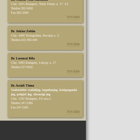
Cím:
1015 Budapest, Toldy Ferenc u. 17. I/2.
Telefon:
392-5050
Fax:
392-5049
TOVÁBB
Dr. Juhász Zoltán
Cím:
4400 Nyíregyháza, Bocskai u. 3.
Telefon:
(42) 405-440
TOVÁBB
Dr. Losonczi Béla
Cím:
1093 Budapest, Lónyay u. 27.
Telefon:
217-9192
TOVÁBB
Dr. Acsádi Tímea
Szakterület:
családjog
,
ingatlanjog
,
közigazgatási
jog
,
polgári jog
,
társasági jog
Cím:
1192 Budapest, Fő utca 2.
Telefon:
347-2385
Fax:
347-2385
TOVÁBB