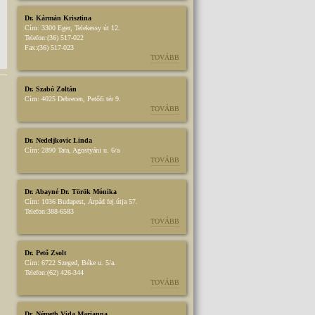
Dr. Kármán Krisztina
Cím:
3300 Eger, Telekessy út 12.
Telefon:
(36) 517-022
Fax:
(36) 517-023
TOVÁBB
Dr. Szabó Zoltán
Cím:
4025 Debrecen, Petőfi tér 9.
TOVÁBB
Dr. Nedeljkovic Linda
Cím:
2890 Tata, Agostyáni u. 6/a
TOVÁBB
Dr. Abayné Dr. Török Mónika
Cím:
1036 Budapest, Árpád fej.útja 57.
Telefon:
388-6583
TOVÁBB
Dr. Pető Zsolt
Cím:
6722 Szeged, Béke u. 5/a.
Telefon:
(62) 426-344
TOVÁBB
Dr. Németh Vida Marianna