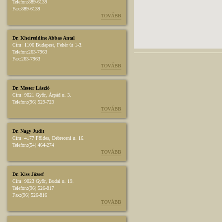
Telefon:
889-6139
Fax:
889-6139
TOVÁBB
Dr. Kheireddine Abbas Antal
Cím:
1106 Budapest, Fehér út 1-3.
Telefon:
263-7963
Fax:
263-7963
TOVÁBB
Dr. Mester László
Cím:
9021 Győr, Árpád u. 3.
Telefon:
(96) 529-723
TOVÁBB
Dr. Nagy Judit
Cím:
4177 Földes, Debreceni u. 16.
Telefon:
(54) 464-274
TOVÁBB
Dr. Kiss József
Cím:
9023 Győr, Budai u. 19.
Telefon:
(96) 526-817
Fax:
(96) 526-816
TOVÁBB