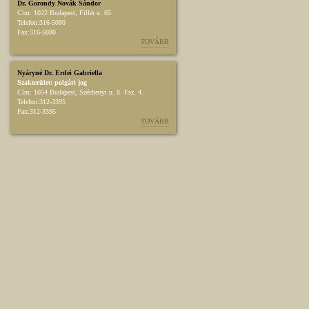
Dr. Gorondy Novák Sándor
Cím:
1022 Budapest, Fillér u. 65.
Telefon:
316-5080
Fax:
316-5080
TOVÁBB
Nyáryné Dr. Erdei Gabriella
Szakterület:
polgári jog
Cím:
1054 Budapest, Széchenyi u. 8. Fsz. 4.
Telefon:
312-3395
Fax:
312-3395
TOVÁBB