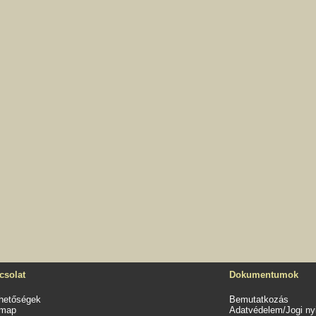
csolat
Dokumentumok
rhetőségek
Bemutatkozás
emap
Adatvédelem/Jogi nyi