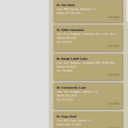
Dr. Vass József
Cím:
3000 Hatvan, Mártírok u. 2.
Telefon:
(37) 342-920
TOVÁBB
Dr. Ujfalvi Annamária
Cím:
1114 Budapest, Szabolcska M. u. 16/b. fsz.3
Telefon:
209-5457
Fax:
209-5457
TOVÁBB
Dr. Balogh László Csaba
Cím:
1037 Budapest, Viharhegyi dűlő 16498. hrsz
Telefon:
465-0223
Fax:
799-9909
TOVÁBB
Dr. Csernyánszky Lajos
Cím:
1064 Budapest, Izabella u. 82.
Telefon:
353-2919
Fax:
353-2919
TOVÁBB
Dr. Varga József
Cím:
9021 Győr, Árpád u. 42.
Telefon:
(96) 311-803