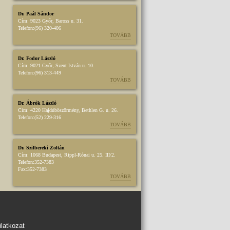
Dr. Paál Sándor
Cím:
9023 Győr, Baross u. 31.
Telefon:
(96) 320-406
TOVÁBB
Dr. Fodor László
Cím:
9021 Győr, Szent István u. 10.
Telefon:
(96) 313-449
TOVÁBB
Dr. Ábrók László
Cím:
4220 Hajdúböszörmény, Bethlen G. u. 26.
Telefon:
(52) 229-316
TOVÁBB
Dr. Szilbereki Zoltán
Cím:
1068 Budapest, Rippl-Rónai u. 25. III/2.
Telefon:
352-7383
Fax:
352-7383
TOVÁBB
latkozat