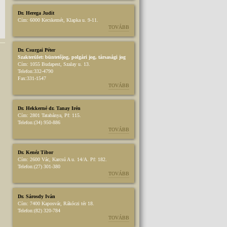
Dr. Herega Judit
Cím:
6000 Kecskemét, Klapka u. 9-11.
TOVÁBB
Dr. Csurgai Péter
Szakterület:
büntetőjog
,
polgári jog
,
társasági jog
Cím:
1055 Budapest, Szalay u. 13.
Telefon:
332-4790
Fax:
331-1547
TOVÁBB
Dr. Hekkerné dr. Tanay Irén
Cím:
2801 Tatabánya, Pf: 115.
Telefon:
(34) 950-886
TOVÁBB
Dr. Kenéz Tibor
Cím:
2600 Vác, Karcsú A u. 14/A. Pf: 182.
Telefon:
(27) 301-380
TOVÁBB
Dr. Sárosdy Iván
Cím:
7400 Kaposvár, Rákóczi tér 18.
Telefon:
(82) 320-784
TOVÁBB