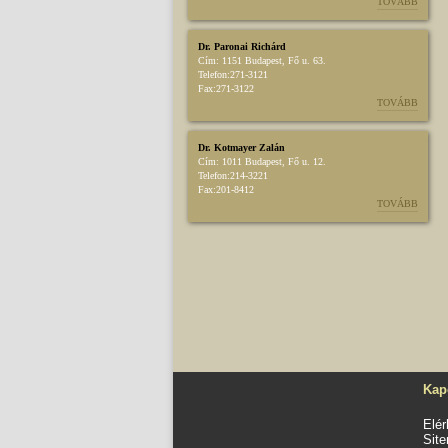
TOVÁBB
Dr. Paronai Richárd
Cím:
1151 Budapest, Fő u. 63.
Telefon:
271-3121
Fax:
271-3122
TOVÁBB
Dr. Kotmayer Zalán
Cím:
1011 Budapest, Fő u. 12.
Telefon:
214-3221
Fax:
201-8412
TOVÁBB
Kap
Elé
Sit