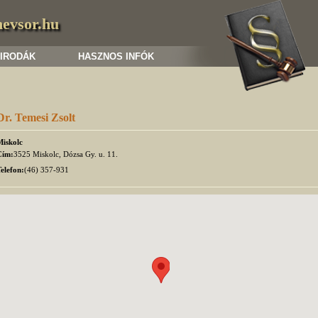
nevsor.hu
 IRODÁK
HASZNOS INFÓK
Dr. Temesi Zsolt
Miskolc
Cím:
3525 Miskolc, Dózsa Gy. u. 11.
elefon:
(46) 357-931