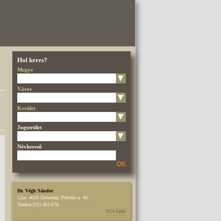
Hol keres?
Megye
Város
Kerület
Jogterület
Névkereső
OK
Dr. Végh Sándor
Cím:
4026 Debrecen, Péterfia u. 46.
Telefon:
(52) 452-678
TOVÁBB