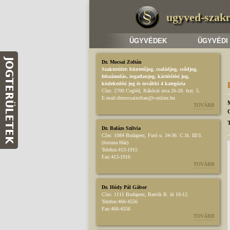
ugyved-szak
ÜGYVÉDEK
ÜGYVÉDI
Dr. Mocsai Zoltán
Szakterület:
büntetőjog
,
családjog
,
csődjog,
felszámolás
,
ingatlanjog
,
kártérítési jog
,
közlekedési jog
és további 4 kategória
Cím:
2700 Cegléd, Rákóczi utca 26-28. fszt. 5.
E-mail:
drmocsaizoltan@t-online.hu
TOVÁBB
T
Dr. Balázs Szilvia
Cím:
1084 Budapest, Futó u. 34-36. C.lh. III/3.
(fortuna Ház)
Telefon:
413-1915
Fax:
413-1916
TOVÁBB
Dr. Hódy Pál Gábor
Cím:
1111 Budapest, Bartók B. út 10-12.
Telefon:
466-4556
Fax:
466-4556
TOVÁBB