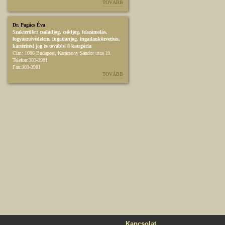
TOVÁBB
Dr. Pagács Éva
Szakterület:
családjog
,
csődjog, felszámolás
,
fogyasztóvédelem
,
ingatlanjog
,
ingatlanközvetítés
,
kártérítési jog
és további 8 kategória
Cím:
1086 Budapest, Karácsony Sándor utca 19.
Telefon:
303-3981
Fax:
303-3981
TOVÁBB
Kapcsolat