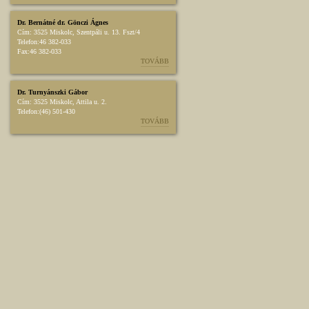
Dr. Bernátné dr. Gönczi Ágnes
Cím:
3525 Miskolc, Szentpáli u. 13. Fszt/4
Telefon:
46 382-033
Fax:
46 382-033
TOVÁBB
Dr. Turnyánszki Gábor
Cím:
3525 Miskolc, Attila u. 2.
Telefon:
(46) 501-430
TOVÁBB