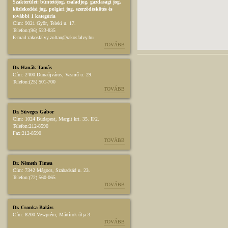
Szakterület:
büntetőjog
,
családjog
,
gazdasági jog
,
közlekedési jog
,
polgári jog
,
szerződéskötés
és
további 1 kategória
Cím:
9021 Győr, Teleki u. 17.
Telefon:
(96) 523-835
E-mail:
rakosfalvy.zoltan@rakosfalvy.hu
TOVÁBB
Dr. Hanák Tamás
Cím:
2400 Dunaújváros, Vasmű u. 29.
Telefon:
(25) 501-700
TOVÁBB
Dr. Süveges Gábor
Cím:
1024 Budapest, Margit krt. 35. II/2.
Telefon:
212-8590
Fax:
212-8590
TOVÁBB
Dr. Németh Tímea
Cím:
7342 Mágocs, Szabadsád u. 23.
Telefon:
(72) 560-065
TOVÁBB
Dr. Csonka Balázs
Cím:
8200 Veszprém, Mártírok útja 3.
TOVÁBB