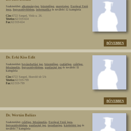
Szakterület:
alkotmányjog
,
büntetőjog
,
energiajog
,
Európai Unió
joga
,
fogyasztóvédelem
,
informatika
és további 12 kategória
Cím:
6722 Szeged, Vitéz u. 26.
Telefon:
62/319-654
Fax:
62/319-654
BŐVEBBEN
Dr. Erki Kiss Edit
Szakterület:
bevándorlási jog
,
büntetőjog
,
családjog
,
csődjog,
felszámolás
,
fogyasztóvédelem
,
gazdasági jog
és további 11
kategória
Cím:
6722 Szeged, Honvéd tér 5/b
Telefon:
62/319-799
Fax:
62/319-799
BŐVEBBEN
Dr. Wertán Balázs
Szakterület:
csődjog, felszámolás
,
Európai Unió joga
,
fogyasztóvédelem
,
gazdasági jog
,
ingatlanjog
,
kártérítési jog
és
további 7 kategória