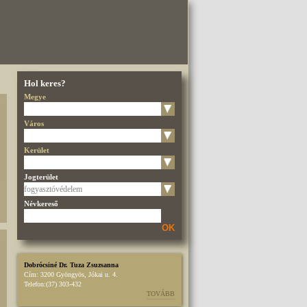
Hol keres?
Megye
Város
Kerület
Jogterület
Névkereső
OK
Dobrócsiné Dr. Tuza Zsuzsanna
Cím:
3200 Gyöngyös, Jókai u. 4.
Telefon:
(37) 303-432
TOVÁBB