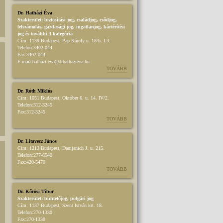
Dr. Hatházi Éva
Szakterület:
biztosítási jog
,
családjog
,
csődjog,
felszámolás
,
gazdasági jog
,
ingatlanjog
,
kártérítési
jog
és további 3 kategória
Cím:
1139 Budapest, Pap Károly u. 18/b. I.3.
Telefon:
3402-044
Fax:
3402-044
E-mail:
hathazi.eva@drhathazieva.hu
TOVÁBB
Dr. Róth Miklós
Cím:
1051 Budapest, Október 6. u. 14. IV/2.
Telefon:
312-3245
Fax:
312-3245
TOVÁBB
Dr. Litavecz János
Cím:
1213 Budapest, Damjanich J. u. 215.
Telefon:
277-6540
Fax:
420-5470
TOVÁBB
Dr. Kőrösi Tibor
Szakterület:
büntetőjog
,
polgári jog
Cím:
1137 Budapest, Szent István krt. 18.
Telefon:
270-1330
Fax:
270-1330