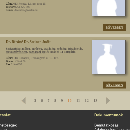
Cím:
2013 Pomáz, Liliom utca 15.
Telefon:
(26) 326-802
E-mail:
drwertan@wertan.hu
BŐVEBBEN
Dr. Bíróné Dr. Steiner Judit
Szakterület:
adójog
,
agrárjog
,
családjog
,
csődjog, felszámolás
,
fogyasztóvédelem
,
gazdasági jog
és további 14 kategória
Cím:
1118 Budapest, Törökugrató u. 10. II/7.
Telefon:
214-4895
Fax:
214-4895
BŐVEBBEN
5
6
7
8
9
10
11
12
13
csolat
Dokumentumok
rhetőségek
Bemutatkozás
emap
Adatvédelem/Jogi nyi