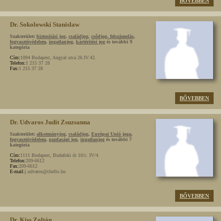
BŐVEBBEN
Dr. Sokolowski Stanislaw
Szakterület:
biztosítási jog
,
családjog
,
csődjog, felszámolás
,
fogyasztóvédelem
,
ingatlanjog
,
kártérítési jog
és további 9
kategória
Cím:
1094 Budapest, Angyal utca 26.IV.42.
Telefon:
1 215 37 28
Fax:
1 215 37 28
BŐVEBBEN
Dr. Udvaros Judit Zsuzsanna
Szakterület:
alkotmányjog
,
családjog
,
Európai Unió joga
,
fogyasztóvédelem
,
gazdasági jog
,
ingatlanjog
és további 7
kategória
Cím:
1111 Budapest, Budafoki út 10/c. IV/4.
Telefon:
209-6612
Fax:
209-6612
E-mail:
j.udvaros@chello.hu
BŐVEBBEN
Dr. Kiss Zoltán