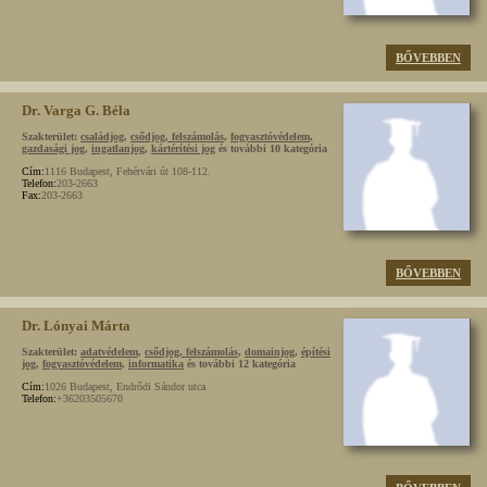
BŐVEBBEN
Dr. Varga G. Béla
Szakterület:
családjog
,
csődjog, felszámolás
,
fogyasztóvédelem
,
gazdasági jog
,
ingatlanjog
,
kártérítési jog
és további 10 kategória
Cím:
1116 Budapest, Fehérvári út 108-112.
Telefon:
203-2663
Fax:
203-2663
BŐVEBBEN
Dr. Lónyai Márta
Szakterület:
adatvédelem
,
csődjog, felszámolás
,
domainjog
,
építési
jog
,
fogyasztóvédelem
,
informatika
és további 12 kategória
Cím:
1026 Budapest, Endrődi Sándor utca
Telefon:
+36203505670