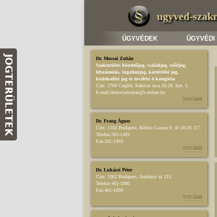
ugyved-szak
ÜGYVÉDEK
ÜGYVÉDI
Dr. Mocsai Zoltán
Szakterület:
büntetőjog
,
családjog
,
csődjog,
felszámolás
,
ingatlanjog
,
kártérítési jog
,
közlekedési jog
és további 4 kategória
Cím:
2700 Cegléd, Rákóczi utca 26-28. fszt. 5.
E-mail:
drmocsaizoltan@t-online.hu
TOVÁBB
Dr. Frang Ágnes
Cím:
1102 Budapest, Kőrösi Csoma S. út 18-20. I/7.
Telefon:
261-1493
Fax:
261-1493
TOVÁBB
Dr. Lukácsi Péter
Cím:
1062 Budapest, Andrássy út 113.
Telefon:
461-1000
Fax:
461-1099
TOVÁBB