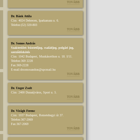
TOVÁBB
Dr. Bánk Attila
Cím:
4024 Debrecen, Iparkamara u. 6.
Telefon:
(52) 320-803
TOVÁBB
Dr. Somos András
Szakterület:
büntetőjog
,
családjog
,
polgári jog
,
szerződéskötés
Cím:
1042 Budapest, Munkásotthon u. 18. I/11.
Telefon:
369 2228
Fax:
369-2228
E-mail:
drsomosandras@upcmail.hu
TOVÁBB
Dr. Unger Zsolt
Cím:
2400 Dunaújváros, Sport u. 5.
TOVÁBB
Dr. Virágh Ferenc
Cím:
1037 Budapest, Remetehegyi út 37.
Telefon:
367-2069
Fax:
367-2069
TOVÁBB