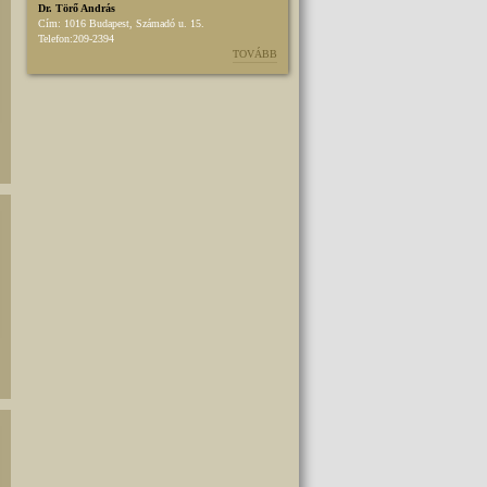
Dr. Törő András
Cím:
1016 Budapest, Számadó u. 15.
Telefon:
209-2394
TOVÁBB