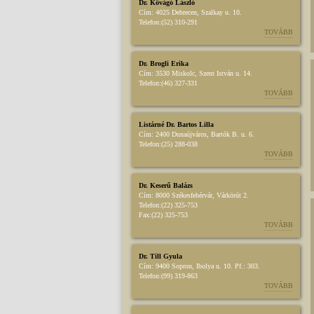
Dr. Kővágó László
Cím:
4025 Debrecen, Szalkay u. 10.
Telefon:
(52) 310-291
TOVÁBB
Dr. Brogli Erika
Cím:
3530 Miskolc, Szent István u. 14.
Telefon:
(46) 327-331
TOVÁBB
Listárné Dr. Bartos Lilla
Cím:
2400 Dunaújváros, Bartók B. u. 6.
Telefon:
(25) 288-038
TOVÁBB
Dr. Keserű Balázs
Cím:
8000 Székesfehérvár, Várkörút 2.
Telefon:
(22) 325-753
Fax:
(22) 325-753
TOVÁBB
Dr. Till Gyula
Cím:
9400 Sopron, Ibolya u. 10. Pf.: 303.
Telefon:
(99) 319-863
TOVÁBB