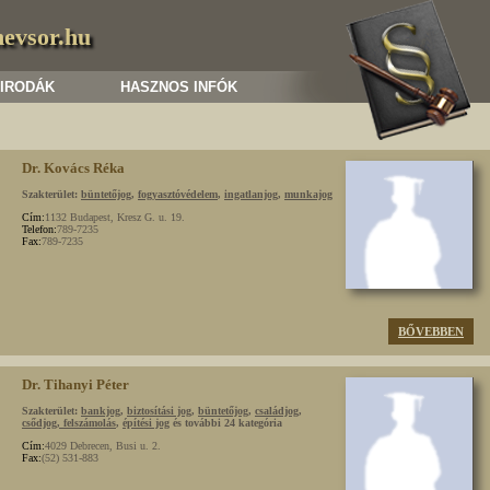
nevsor.hu
 IRODÁK
HASZNOS INFÓK
Dr. Kovács Réka
Szakterület:
büntetőjog
,
fogyasztóvédelem
,
ingatlanjog
,
munkajog
Cím:
1132 Budapest, Kresz G. u. 19.
Telefon:
789-7235
Fax:
789-7235
BŐVEBBEN
Dr. Tihanyi Péter
Szakterület:
bankjog
,
biztosítási jog
,
büntetőjog
,
családjog
,
csődjog, felszámolás
,
építési jog
és további 24 kategória
Cím:
4029 Debrecen, Busi u. 2.
Fax:
(52) 531-883