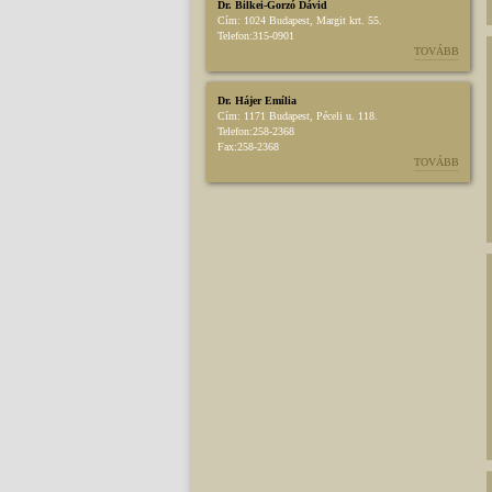
Dr. Bilkei-Gorzó Dávid
Cím:
1024 Budapest, Margit krt. 55.
Telefon:
315-0901
TOVÁBB
Dr. Hájer Emília
Cím:
1171 Budapest, Péceli u. 118.
Telefon:
258-2368
Fax:
258-2368
TOVÁBB