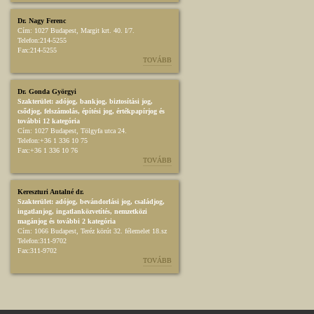
Dr. Nagy Ferenc
Cím:
1027 Budapest, Margit krt. 40. I/7.
Telefon:
214-5255
Fax:
214-5255
TOVÁBB
Dr. Gonda Györgyi
Szakterület:
adójog
,
bankjog
,
biztosítási jog
,
csődjog, felszámolás
,
építési jog
,
értékpapírjog
és
további 12 kategória
Cím:
1027 Budapest, Tölgyfa utca 24.
Telefon:
+36 1 336 10 75
Fax:
+36 1 336 10 76
TOVÁBB
Kereszturi Antalné dr.
Szakterület:
adójog
,
bevándorlási jog
,
családjog
,
ingatlanjog
,
ingatlanközvetítés
,
nemzetközi
magánjog
és további 2 kategória
Cím:
1066 Budapest, Teréz körút 32. félemelet 18.sz
Telefon:
311-9702
Fax:
311-9702
TOVÁBB