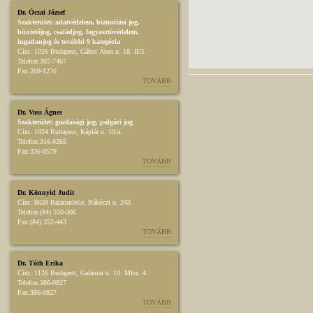
Dr. Ócsai József
Szakterület:
adatvédelem
,
biztosítási jog
,
büntetőjog
,
családjog
,
fogyasztóvédelem
,
ingatlanjog
és további 9 kategória
Cím:
1026 Budapest, Gábor Áron u. 18. II/3.
Telefon:
302-7467
Fax:
269-1276
TOVÁBB
Dr. Vass Ágnes
Szakterület:
gazdasági jog
,
polgári jog
Cím:
1024 Budapest, Káplár u. 10/a.
Telefon:
316-8265
Fax:
336-0579
TOVÁBB
Dr. Könnyid Judit
Cím:
8638 Balatonlelle, Rákóczi u. 243.
Telefon:
(84) 550-006
Fax:
(84) 352-443
TOVÁBB
Dr. Tóth Erika
Cím:
1126 Budapest, Galántai u. 10. Mfsz. 4.
Telefon:
386-0827
Fax:
386-0827
TOVÁBB