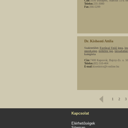
Cím:
1056 Budapest, Március 15-E tér 
Telefon:
235-3080
Fax:
266-5299
Dr. Kishonti Attila
Szakterület:
Európai Unió joga
,
in
munkajog
,
öröklési jog
,
társadalmi
kategória
Cím:
7400 Kaposvár, Bajcsy-Zs. u. 50
Telefon:
(82) 510-464
E-mail:
kiseskrics@t-online.hu
1
2
3
Kapcsolat
Elérhetőségek
Sitemap