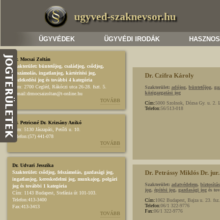
ugyved-szaknevsor.hu
ÜGYVÉDEK
ÜGYVÉDI IRODÁK
HASZNOS
Dr. Mocsai Zoltán
Szakterület:
büntetőjog
,
családjog
,
csődjog,
felszámolás
,
ingatlanjog
,
kártérítési jog
,
Dr. Czifra Károly
közlekedési jog
és további 4 kategória
Cím:
2700 Cegléd, Rákóczi utca 26-28. fszt. 5.
Szakterület:
adójog
,
büntetőjog
,
ga
közigazgatási jog
E-mail:
drmocsaizoltan@t-online.hu
TOVÁBB
Cím:
5000 Szolnok, Dózsa Gy. u. 2. I
Telefon:
56/513-018
Dr. Petricsné Dr. Krizsány Anikó
Cím:
5130 Jászapáti, Petőfi u. 10.
Telefon:
(57) 441-078
TOVÁBB
Dr. Udvari Jesszika
Dr. Petrássy Miklós Dr. jur.
Szakterület:
csődjog, felszámolás
,
gazdasági jog
,
ingatlanjog
,
kereskedelmi jog
,
munkajog
,
polgári
Szakterület:
adatvédelem
,
biztosítás
jog
és további 1 kategória
jog
,
építési jog
,
gazdasági jog
és tov
Cím:
1143 Budapest, Stefánia út 101-103.
Telefon:
413-3400
Cím:
1062 Budapest, Bajza u. 23. fsz.
Telefon:
06/1 322-9776
Fax:
413-3413
Fax:
06/1 322-9776
TOVÁBB