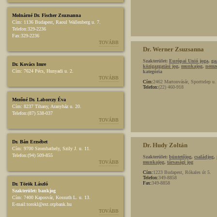
Molnárné Dr. Fischer Zsuzsanna
Cím:
1136 Budapest, Raoul Wallenberg u. 7.
Telefon:
329-2236
Fax:
329-2236
TOVÁBB
Dr. Werner Zsuzsanna
Szakterület:
Európai Unió joga
,
ga
Dr. Kovács Imre
közigazgatási jog
,
munkajog
,
nemz
Cím:
7624 Pécs, Hunyadi u. 2.
kategória
TOVÁBB
Cím:
2462 Martonvásár, Sporttelep u.
Telefon:
(22) 460-918
Mezőné Dr. Laborczy Éva
Cím:
8237 Tihany, Aranyház u. 20.
Telefon:
(87) 538-037
TOVÁBB
Dr. Bán Erzsébet
Dr. Hudy Zoltán
Cím:
9700 Szombathely, Szily J. u. 11.
Telefon:
(94) 509-855
Szakterület:
büntetőjog
,
családjog
,
TOVÁBB
munkajog
,
társasági jog
Cím:
1223 Budapest, Rókales út 5.
Telefon:
349-8858
Fax:
349-8858
Dr. Török László
Szakterület:
bankjog
Cím:
7400 Kaposvár, Kossuth L. u. 13.
E-mail:
torokl@ext.otpbank.hu
TOVÁBB