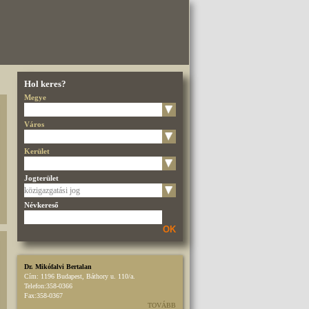
Hol keres?
Megye
Város
Kerület
Jogterület
Névkereső
OK
Dr. Mikófalvi Bertalan
Cím:
1196 Budapest, Báthory u. 110/a.
Telefon:
358-0366
Fax:
358-0367
TOVÁBB