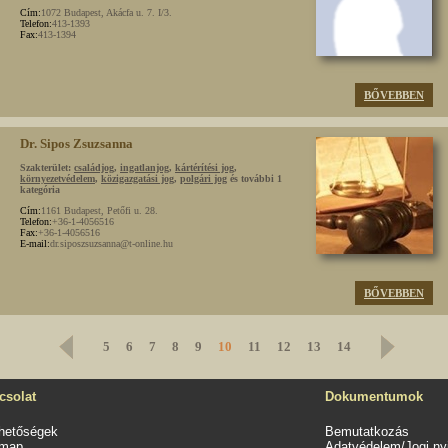
Cím:
1072 Budapest, Akácfa u. 7. I/3.
Telefon:
413-1393
Fax:
413-1394
BŐVEBBEN
Dr. Sipos Zsuzsanna
Szakterület:
családjog
,
ingatlanjog
,
kártérítési jog
,
környezetvédelem
,
közigazgatási jog
,
polgári jog
és további 1
kategória
Cím:
1161 Budapest, Petőfi u. 28.
Telefon:
+36-1-4056516
Fax:
+36-1-4056516
E-mail:
dr.siposzsuzsanna@t-online.hu
BŐVEBBEN
5
6
7
8
9
10
11
12
13
14
csolat
Dokumentumok
rhetőségek
Bemutatkozás
emap
Adatvédelem/Jogi nyi