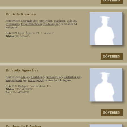
BŐVEBBEN
Dr. Bella Krisztián
Szakterület:
alkotmányjog
,
büntetőjog
,
családjog
,
csődjog,
felszámolás
,
fogyasztóvédelem
,
gazdasági jog
és további 14
kategória
Cím:
9021 Győr, Árpád út 21. 4. emelet 2.
Telefon:
(96) 319-475
BŐVEBBEN
Dr. Szőke Ágnes Éva
Szakterület:
adójog
,
büntetőjog
,
gazdasági jog
,
kártérítési jog
,
közigazgatási jog
,
pénzügyi jog
és további 3 kategória
Cím:
1132 Budapest, Váci út 46/A. 1/3.
Telefon:
+36-1-403-9093
Fax:
+36-1-403-9093
BŐVEBBEN
Dr. Hegedűs D.Andrea