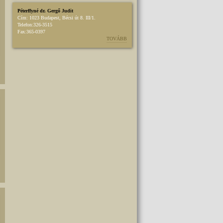
Péterffyné dr. Gergő Judit
Cím:
1023 Budapest, Bécsi út 8. III/1.
Telefon:
326-3515
Fax:
365-0397
TOVÁBB