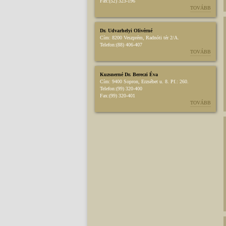
Fax:
(52) 323-196
TOVÁBB
Dr. Udvarhelyi Olivérné
Cím:
8200 Veszprém, Radnóti tér 2/A.
Telefon:
(88) 406-407
TOVÁBB
Kuzsnerné Dr. Bereczi Éva
Cím:
9400 Sopron, Erzsébet u. 8. Pf.: 260.
Telefon:
(99) 320-400
Fax:
(99) 320-401
TOVÁBB