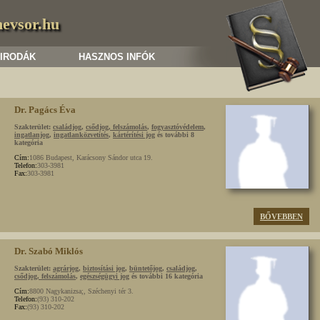
nevsor.hu
 IRODÁK
HASZNOS INFÓK
Dr. Pagács Éva
Szakterület:
családjog
,
csődjog, felszámolás
,
fogyasztóvédelem
,
ingatlanjog
,
ingatlanközvetítés
,
kártérítési jog
és további 8
kategória
Cím:
1086 Budapest, Karácsony Sándor utca 19.
Telefon:
303-3981
Fax:
303-3981
BŐVEBBEN
Dr. Szabó Miklós
Szakterület:
agrárjog
,
biztosítási jog
,
büntetőjog
,
családjog
,
csődjog, felszámolás
,
egészségügyi jog
és további 16 kategória
Cím:
8800 Nagykanizsa;, Széchenyi tér 3.
Telefon:
(93) 310-202
Fax:
(93) 310-202