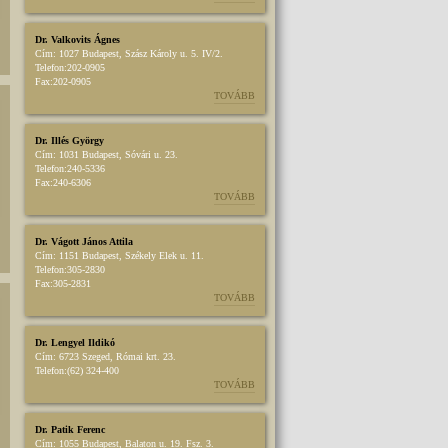
Dr. Valkovits Ágnes
Cím:
1027 Budapest, Szász Károly u. 5. IV/2.
Telefon:
202-0905
Fax:
202-0905
TOVÁBB
Dr. Illés György
Cím:
1031 Budapest, Sóvári u. 23.
Telefon:
240-5336
Fax:
240-6306
TOVÁBB
Dr. Vágott János Attila
Cím:
1151 Budapest, Székely Elek u. 11.
Telefon:
305-2830
Fax:
305-2831
TOVÁBB
Dr. Lengyel Ildikó
Cím:
6723 Szeged, Római krt. 23.
Telefon:
(62) 324-400
TOVÁBB
Dr. Patik Ferenc
Cím:
1055 Budapest, Balaton u. 19. Fsz. 3.