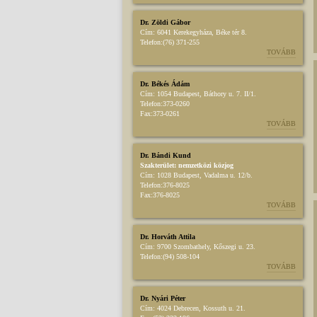
Dr. Zöldi Gábor
Cím:
6041 Kerekegyháza, Béke tér 8.
Telefon:
(76) 371-255
TOVÁBB
Dr. Békés Ádám
Cím:
1054 Budapest, Báthory u. 7. II/1.
Telefon:
373-0260
Fax:
373-0261
TOVÁBB
Dr. Bándi Kund
Szakterület:
nemzetközi közjog
Cím:
1028 Budapest, Vadalma u. 12/b.
Telefon:
376-8025
Fax:
376-8025
TOVÁBB
Dr. Horváth Attila
Cím:
9700 Szombathely, Kőszegi u. 23.
Telefon:
(94) 508-104
TOVÁBB
Dr. Nyári Péter
Cím:
4024 Debrecen, Kossuth u. 21.