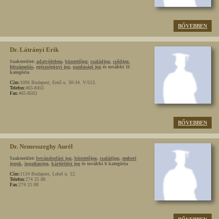
BŐVEBBEN
Dr. Látrányi Erik
Szakterület:
adatvédelem
,
büntetőjog
,
családjog
,
csődjog,
felszámolás
,
egészségügyi jog
,
gazdasági jog
és további 11
kategória
Cím:
1096 Budapest, Ernő u. 30-34. V/513.
Telefon:
465-8455
Fax:
465-8502
BŐVEBBEN
Dr. Nemesszeghy Aurél
Szakterület:
bevándorlási jog
,
büntetőjog
,
családjog
,
emberi
jogok
,
ingatlanjog
,
kártérítési jog
és további 6 kategória
Cím:
1134 Budapest, Lehel u. 12.
Telefon:
274 25 88
Fax:
274 25 88