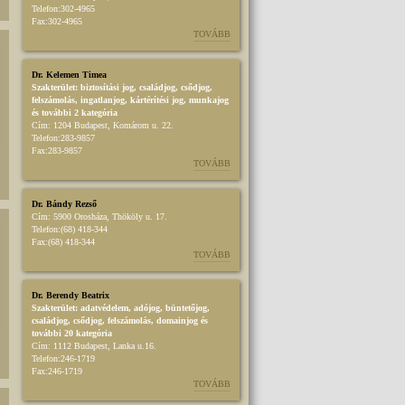
Telefon:
302-4965
Fax:
302-4965
TOVÁBB
Dr. Kelemen Timea
Szakterület:
biztosítási jog
,
családjog
,
csődjog,
felszámolás
,
ingatlanjog
,
kártérítési jog
,
munkajog
és további 2 kategória
Cím:
1204 Budapest, Komárom u. 22.
Telefon:
283-9857
Fax:
283-9857
TOVÁBB
Dr. Bándy Rezső
Cím:
5900 Orosháza, Thököly u. 17.
Telefon:
(68) 418-344
Fax:
(68) 418-344
TOVÁBB
Dr. Berendy Beatrix
Szakterület:
adatvédelem
,
adójog
,
büntetőjog
,
családjog
,
csődjog, felszámolás
,
domainjog
és
további 20 kategória
Cím:
1112 Budapest, Lanka u.16.
Telefon:
246-1719
Fax:
246-1719
TOVÁBB