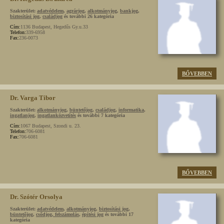
Szakterület:
adatvédelem
,
agrárjog
,
alkotmányjog
,
bankjog
,
biztosítási jog
,
családjog
és további 26 kategória
Cím:
1136 Budapest, Hegedűs Gy.u.33
Telefon:
339-6958
Fax:
236-0073
BŐVEBBEN
Dr. Varga Tibor
Szakterület:
alkotmányjog
,
büntetőjog
,
családjog
,
informatika
,
ingatlanjog
,
ingatlanközvetítés
és további 7 kategória
Cím:
1067 Budapest, Szondi u. 23.
Telefon:
706-6081
Fax:
706-6081
BŐVEBBEN
Dr. Szótér Orsolya
Szakterület:
adatvédelem
,
alkotmányjog
,
biztosítási jog
,
büntetőjog
,
csődjog, felszámolás
,
építési jog
és további 17
kategória