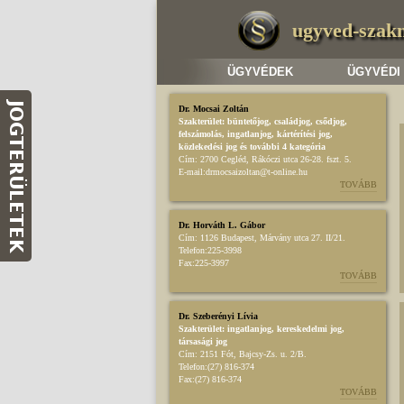
ugyved-szak
ÜGYVÉDEK
ÜGYVÉDI
Dr. Mocsai Zoltán
Szakterület:
büntetőjog
,
családjog
,
csődjog,
felszámolás
,
ingatlanjog
,
kártérítési jog
,
közlekedési jog
és további 4 kategória
Cím:
2700 Cegléd, Rákóczi utca 26-28. fszt. 5.
E-mail:
drmocsaizoltan@t-online.hu
TOVÁBB
Dr. Horváth L. Gábor
Cím:
1126 Budapest, Márvány utca 27. II/21.
Telefon:
225-3998
Fax:
225-3997
TOVÁBB
Dr. Szeberényi Lívia
Szakterület:
ingatlanjog
,
kereskedelmi jog
,
társasági jog
Cím:
2151 Fót, Bajcsy-Zs. u. 2/B.
Telefon:
(27) 816-374
Fax:
(27) 816-374
TOVÁBB