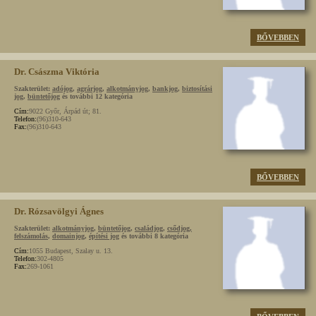
BŐVEBBEN
Dr. Császma Viktória
Szakterület:
adójog
,
agrárjog
,
alkotmányjog
,
bankjog
,
biztosítási
jog
,
büntetőjog
és további 12 kategória
Cím:
9022 Győr, Árpád út; 81.
Telefon:
(96)310-643
Fax:
(96)310-643
BŐVEBBEN
Dr. Rózsavölgyi Ágnes
Szakterület:
alkotmányjog
,
büntetőjog
,
családjog
,
csődjog,
felszámolás
,
domainjog
,
építési jog
és további 8 kategória
Cím:
1055 Budapest, Szalay u. 13.
Telefon:
302-4805
Fax:
269-1061