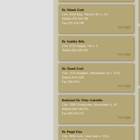
Dr. Németi Zsolt
Cím:
6500 Baja, Táncsics M. u. 3/a.
Telefon:
(79) 324-798
Fax:
(79) 324-798
TOVÁBB
Dr. Szalóky Béla
Cím:
6720 Szeged, Vár u. 2.
Telefon:
(62) 426-281
TOVÁBB
Dr. Ónodi Ernő
Cím:
1155 Budapest, Mézeskalács tér 1. IV/8.
Telefon:
419-1180
Fax:
786-3470
TOVÁBB
Bodnárné Dr. Örley Gabriella
Cím:
3580 Tiszaújváros, Kosztolányi u. 18.
Telefon:
(49) 540-215
Fax:
(49) 540-215
TOVÁBB
Dr. Pergel Elza
Cím:
9028 Győr, Szent Imre u. 93/A.