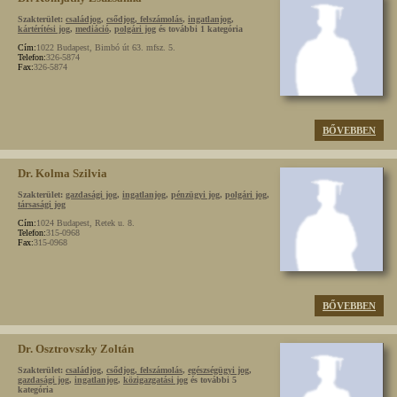
Szakterület:
családjog
,
csődjog, felszámolás
,
ingatlanjog
,
kártérítési jog
,
mediáció
,
polgári jog
és további 1 kategória
Cím:
1022 Budapest, Bimbó út 63. mfsz. 5.
Telefon:
326-5874
Fax:
326-5874
BŐVEBBEN
Dr. Kolma Szilvia
Szakterület:
gazdasági jog
,
ingatlanjog
,
pénzügyi jog
,
polgári jog
,
társasági jog
Cím:
1024 Budapest, Retek u. 8.
Telefon:
315-0968
Fax:
315-0968
BŐVEBBEN
Dr. Osztrovszky Zoltán
Szakterület:
családjog
,
csődjog, felszámolás
,
egészségügyi jog
,
gazdasági jog
,
ingatlanjog
,
közigazgatási jog
és további 5
kategória