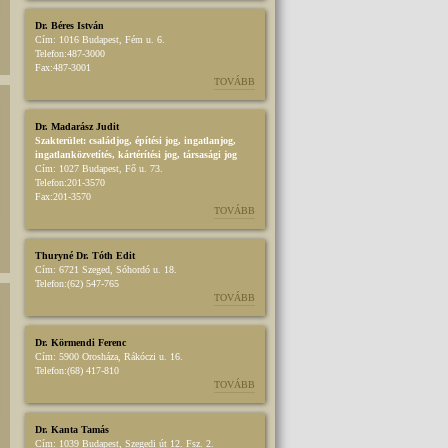
Dr. Béres István
Cím:
1016 Budapest, Fém u. 6.
Telefon:
487-3000
Fax:
487-3001
TOVÁBB
Dr. Madarász Judit
Szakterület:
családjog
,
építési jog
,
ingatlanjog
,
ingatlanközvetítés
,
kártérítési jog
,
társasági jog
Cím:
1027 Budapest, Fő u. 73.
Telefon:
201-3570
Fax:
201-3570
TOVÁBB
Thuryné Dr. Tóth Edit
Cím:
6721 Szeged, Sóhordó u. 18.
Telefon:
(62) 547-765
TOVÁBB
Dr. Körmendi Ferenc
Cím:
5900 Orosháza, Rákóczi u. 16.
Telefon:
(68) 417-810
TOVÁBB
Dr. Kanta Tamás
Cím:
1039 Budapest, Szegedi út 12. Fsz. 2.