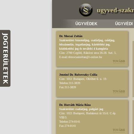
ugyved-szak
ÜGYVÉDEK
ÜGYVÉDI
Dr. Mocsai Zoltán
Szakterület:
büntetőjog
,
családjog
,
csődjog,
felszámolás
,
ingatlanjog
,
kártérítési jog
,
közlekedési jog
és további 4 kategória
Cím:
2700 Cegléd, Rákóczi utca 26-28. fszt. 5.
E-mail:
drmocsaizoltan@t-online.hu
TOVÁBB
Jeneiné Dr. Rubovszky Csilla
Cím:
1051 Budapest, Október 6. u. 19.
Telefon:
311-3839
Fax:
311-3839
TOVÁBB
Dr. Horváth Mária Róza
Szakterület:
családjog
,
polgári jog
Cím:
1021 Budapest, Budakeszi út 55/d. C.ép.
VIII/3.
Telefon:
274-0141
Fax:
274-0141
TOVÁBB