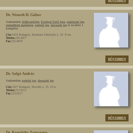
BŐVEBBEN
Dr. Németh H. Gábor
Szakterület:
értékpapírjog
,
Európai Unió joga
,
gazdasági jog
,
nemzetközi magánjog
,
polgári jog
,
társasági jog
és további 1
kategória
Cím:
1054 Budapest, Rumbach Sebestyén u. 19. II em..
Telefon:
235-0877
Fax:
235-0878
BŐVEBBEN
Dr. Salgó András
Szakterület:
polgári jog
,
társasági jog
Cím:
1027 Budapest, Horváth u. 25. I/5/a.
Telefon:
213-9217
Fax:
213-9217
BŐVEBBEN
Dr. Komjáthy Zsuzsanna