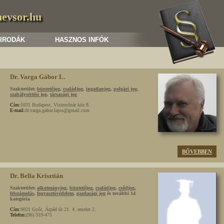
nevsor.hu
 IRODÁK
HASZNOS INFÓK
Dr. Varga Gábor L.
Szakterület:
büntetőjog
,
családjog
,
ingatlanjog
,
polgári jog
,
szabálysértési jog
,
társasági jog
Cím:
1031 Budapest, Vízimolnár köz 8.
E-mail:
dr.varga.gabor.lajos@gmail.com
BŐVEBBEN
Dr. Bella Krisztián
Szakterület:
alkotmányjog
,
büntetőjog
,
családjog
,
csődjog,
felszámolás
,
fogyasztóvédelem
,
gazdasági jog
és további 14
kategória
Cím:
9021 Győr, Árpád út 21. 4. emelet 2.
Telefon:
(96) 319-475