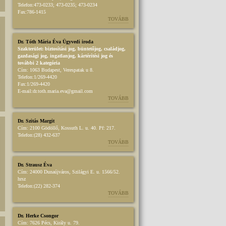
Telefon:
473-0233; 473-0235; 473-0234
Fax:
786-1415
TOVÁBB
Dr. Tóth Mária Éva Ügyvedi iroda
Szakterület:
biztosítási jog
,
büntetőjog
,
családjog
,
gazdasági jog
,
ingatlanjog
,
kártérítési jog
és
további 2 kategória
Cím:
1063 Budapest, Verespatak u 8.
Telefon:
1/269-4420
Fax:
1/269-4420
E-mail:
dr.toth.maria.eva@gmail.com
TOVÁBB
Dr. Szitás Margit
Cím:
2100 Gödöllő, Kossuth L. u. 40. Pf: 217.
Telefon:
(28) 432-637
TOVÁBB
Dr. Strausz Éva
Cím:
24000 Dunaújváros, Szilágyi E. u. 1566/52.
hrsz
Telefon:
(22) 282-374
TOVÁBB
Dr. Herke Csongor
Cím:
7626 Pécs, Király u. 79.