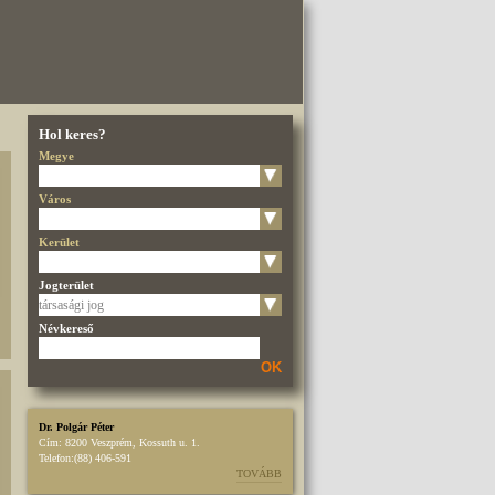
Hol keres?
Megye
Város
Kerület
Jogterület
Névkereső
OK
Dr. Polgár Péter
Cím:
8200 Veszprém, Kossuth u. 1.
Telefon:
(88) 406-591
TOVÁBB