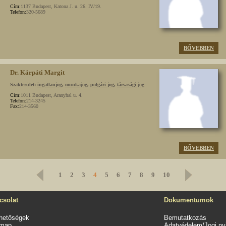
Cím:
1137 Budapest, Katona J. u. 26. IV/19.
Telefon:
320-5689
BŐVEBBEN
Dr. Kárpáti Margit
Szakterület:
ingatlanjog
,
munkajog
,
polgári jog
,
társasági jog
Cím:
1011 Budapest, Aranyhal u. 4.
Telefon:
214-3245
Fax:
214-3560
BŐVEBBEN
1
2
3
4
5
6
7
8
9
10
csolat
Dokumentumok
rhetőségek
Bemutatkozás
emap
Adatvédelem/Jogi nyi