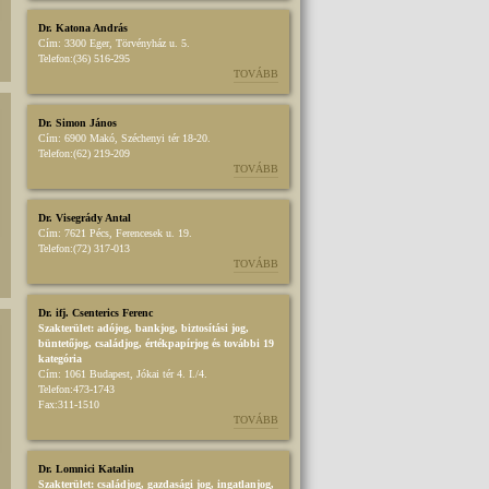
Dr. Katona András
Cím:
3300 Eger, Törvényház u. 5.
Telefon:
(36) 516-295
TOVÁBB
Dr. Simon János
Cím:
6900 Makó, Széchenyi tér 18-20.
Telefon:
(62) 219-209
TOVÁBB
Dr. Visegrády Antal
Cím:
7621 Pécs, Ferencesek u. 19.
Telefon:
(72) 317-013
TOVÁBB
Dr. ifj. Csenterics Ferenc
Szakterület:
adójog
,
bankjog
,
biztosítási jog
,
büntetőjog
,
családjog
,
értékpapírjog
és további 19
kategória
Cím:
1061 Budapest, Jókai tér 4. I./4.
Telefon:
473-1743
Fax:
311-1510
TOVÁBB
Dr. Lomnici Katalin
Szakterület:
családjog
,
gazdasági jog
,
ingatlanjog
,