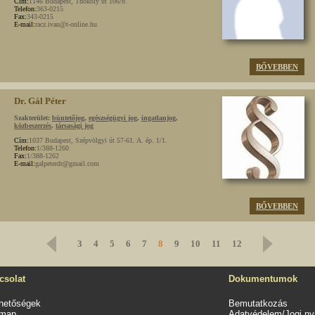
Cím:
1146 Budapest, Thököly út 106/b.
Telefon:
363-0215
Fax:
343-0215
E-mail:
racz.ivan@t-online.hu
BŐVEBBEN
Dr. Gál Péter
Szakterület:
büntetőjog
,
egészségügyi jog
,
ingatlanjog
,
közbeszerzés
,
társasági jog
Cím:
1037 Budapest, Szépvölgyi út 57-61. A. ép. 1/1.
Telefon:
1/388-1260
Fax:
1/388-1262
E-mail:
galpeterdr@gmail.com
BŐVEBBEN
3
4
5
6
7
8
9
10
11
12
csolat
Dokumentumok
rhetőségek
Bemutatkozás
emap
Adatvédelem/Jogi nyi