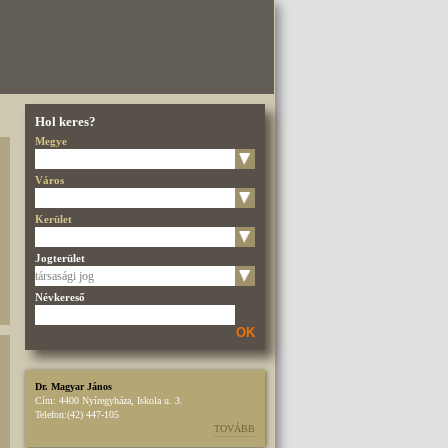
Hol keres?
Megye
Város
Kerület
Jogterület
Névkereső
OK
Dr. Magyar János
Cím:
4400 Nyíregyháza, Iskola u. 3.
Telefon:
(42) 447-105
TOVÁBB