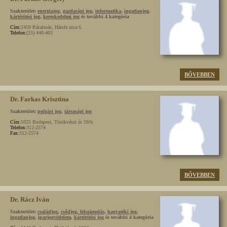
Szakterület:
energiajog
,
gazdasági jog
,
informatika
,
ingatlanjog
,
kártérítési jog
,
kereskedelmi jog
és további 4 kategória
Cím:
2459 Rácalmás, Hársfa utca 6.
Telefon:
(25) 440-403
BŐVEBBEN
Dr. Farkas Krisztina
Szakterület:
polgári jog
,
társasági jog
Cím:
1025 Budapest, Törökvészi út 59/b.
Telefon:
312-2574
Fax:
312-2574
BŐVEBBEN
Dr. Rácz Iván
Szakterület:
családjog
,
csődjog, felszámolás
,
hagyatéki jog
,
ingatlanjog
,
iparjogvédelem
,
kártérítési jog
és további 4 kategória