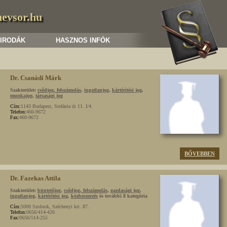
nevsor.hu
 IRODÁK
HASZNOS INFÓK
Dr. Csanádi Márk
Szakterület:
csődjog, felszámolás
,
ingatlanjog
,
kártérítési jog
,
munkajog
,
társasági jog
Cím:
1143 Budapest, Stefánia út 11. I/4.
Telefon:
460-9672
Fax:
460-9672
BŐVEBBEN
Dr. Fazekas Attila
Szakterület:
büntetőjog
,
csődjog, felszámolás
,
gazdasági jog
,
ingatlanjog
,
kártérítési jog
,
közbeszerzés
és további 8 kategória
Cím:
5000 Szolnok, Széchenyi krt. 87.
Telefon:
0656/414-420
Fax:
0656/514-255