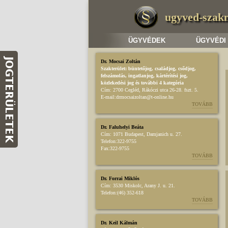
ugyved-szak
ÜGYVÉDEK
ÜGYVÉDI
Dr. Mocsai Zoltán
Szakterület:
büntetőjog
,
családjog
,
csődjog,
felszámolás
,
ingatlanjog
,
kártérítési jog
,
közlekedési jog
és további 4 kategória
Cím:
2700 Cegléd, Rákóczi utca 26-28. fszt. 5.
E-mail:
drmocsaizoltan@t-online.hu
TOVÁBB
Dr. Faluhelyi Beáta
Cím:
1071 Budapest, Damjanich u. 27.
Telefon:
322-9755
Fax:
322-9755
TOVÁBB
Dr. Forrai Miklós
Cím:
3530 Miskolc, Arany J. u. 21.
Telefon:
(46) 352-618
TOVÁBB
Dr. Keil Kálmán