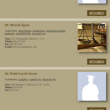
BŐVEBBEN
Dr. Mravik Ágota
Szakterület:
adatvédelem
,
ingatlanjog
,
ingatlanközvetítés
,
mediáció
,
szerződéskötés
,
társasági jog
Cím:
2112 Veresegyház, Bánóczi u. 1.A
Telefon:
(28) 387-564
Fax:
(28) 387-564
E-mail:
mravikiroda@gmail.com
BŐVEBBEN
Dr. Pethő László István
Szakterület:
családjog
,
polgári jog
,
társasági jog
Cím:
1035 Budapest, Vörösvári út 35. VI/16.
Telefon:
367-8218
Fax:
367-8218