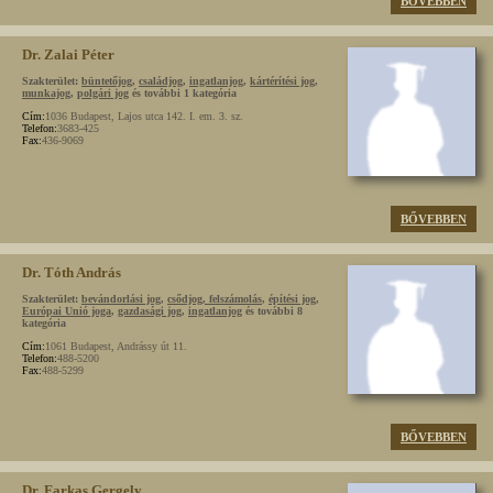
BŐVEBBEN
Dr. Zalai Péter
Szakterület:
büntetőjog
,
családjog
,
ingatlanjog
,
kártérítési jog
,
munkajog
,
polgári jog
és további 1 kategória
Cím:
1036 Budapest, Lajos utca 142. I. em. 3. sz.
Telefon:
3683-425
Fax:
436-9069
BŐVEBBEN
Dr. Tóth András
Szakterület:
bevándorlási jog
,
csődjog, felszámolás
,
építési jog
,
Európai Unió joga
,
gazdasági jog
,
ingatlanjog
és további 8
kategória
Cím:
1061 Budapest, Andrássy út 11.
Telefon:
488-5200
Fax:
488-5299
BŐVEBBEN
Dr. Farkas Gergely