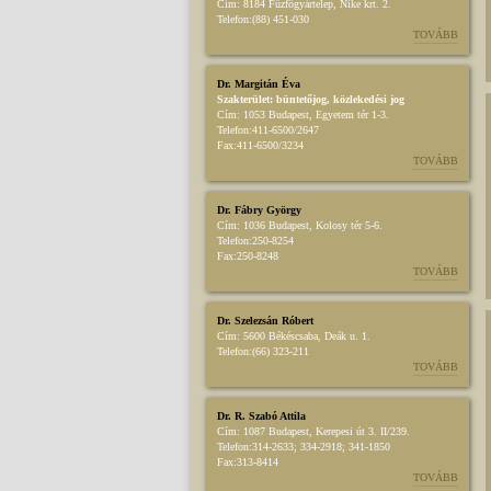
Cím:
8184 Fűzfőgyártelep, Nike krt. 2.
Telefon:
(88) 451-030
TOVÁBB
Dr. Margitán Éva
Szakterület:
büntetőjog
,
közlekedési jog
Cím:
1053 Budapest, Egyetem tér 1-3.
Telefon:
411-6500/2647
Fax:
411-6500/3234
TOVÁBB
Dr. Fábry György
Cím:
1036 Budapest, Kolosy tér 5-6.
Telefon:
250-8254
Fax:
250-8248
TOVÁBB
Dr. Szelezsán Róbert
Cím:
5600 Békéscsaba, Deák u. 1.
Telefon:
(66) 323-211
TOVÁBB
Dr. R. Szabó Attila
Cím:
1087 Budapest, Kerepesi út 3. II/239.
Telefon:
314-2633; 334-2918; 341-1850
Fax:
313-8414
TOVÁBB