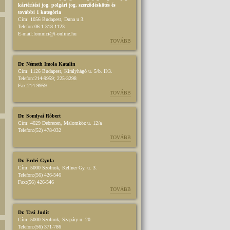
kártérítési jog
,
polgári jog
,
szerződéskötés
és
további 1 kategória
Cím:
1056 Budapest, Duna u 3.
Telefon:
06 1 318 1123
E-mail:
lomnici@t-online.hu
TOVÁBB
Dr. Németh Imola Katalin
Cím:
1126 Budapest, Királyhágó u. 5/b. II/3.
Telefon:
214-9959; 225-3298
Fax:
214-9959
TOVÁBB
Dr. Somlyai Róbert
Cím:
4029 Debrecen, Malomköz u. 12/a
Telefon:
(52) 478-032
TOVÁBB
Dr. Erdei Gyula
Cím:
5000 Szolnok, Kellner Gy. u. 3.
Telefon:
(56) 426-546
Fax:
(56) 426-546
TOVÁBB
Dr. Tasi Judit
Cím:
5000 Szolnok, Szapáry u. 20.
Telefon:
(56) 371-786