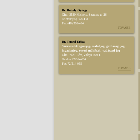
Dr. Boholy György
Cím:
3530 Miskolc, Szemere u. 26.
Telefon:
(46) 358-434
Fax:
(46) 358-434
TOVÁBB
Dr. Temesi Erika
Szakterület:
agrárjog
,
családjog
,
gazdasági jog
,
ingatlanjog
,
orvosi műhibák
,
vadászati jog
Cím:
7621 Pécs, Zrínyi utca 1.
Telefon:
72/514-054
Fax:
72/514-055
TOVÁBB