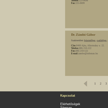
Telefon:
225-0698
Fax:
225-0699
Dr. Zámbó Gábor
Szakterület:
büntetőjog
,
családjog
,
Cím:
8400 Ajka, Alkotmány u. 22.
Telefon:
(88) 210-122
Fax:
(88) 210-122
E-mail:
zambo@infomax.hu
1
2
3
Kapcsolat
Elérhetőségek
Sitemap