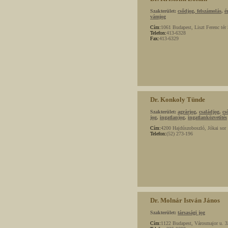
Szakterület:
csődjog, felszámolás
,
é
vámjog
Cím:
1061 Budapest, Liszt Ferenc tér 
Telefon:
413-6328
Fax:
413-6329
Dr. Konkoly Tünde
Szakterület:
agrárjog
,
családjog
,
cs
jog
,
ingatlanjog
,
ingatlanközvetítés
Cím:
4200 Hajdúszoboszló, Jókai sor 
Telefon:
(52) 273-196
Dr. Molnár István János
Szakterület:
társasági jog
Cím:
1122 Budapest, Városmajor u. 33