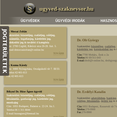
ugyved-szaknevsor.hu
ÜGYVÉDEK
ÜGYVÉDI IRODÁK
HASZNOS
Dr. Mocsai Zoltán
Szakterület:
büntetőjog
,
családjog
,
csődjog,
felszámolás
,
ingatlanjog
,
kártérítési jog
,
Dr. Olt György
közlekedési jog
és további 4 kategória
Cím:
2700 Cegléd, Rákóczi utca 26-28. fszt. 5.
Szakterület:
büntetőjog
,
családjog
,
kártérítési jog
,
kereskedelmi jog
és 
E-mail:
drmocsaizoltan@t-online.hu
TOVÁBB
Cím:
7700 Mohács, Árok u 2a
Telefon:
06 69/311-643
E-mail:
drolt@t-online.hu, droltgyo
Dr. Kozma Károly
Cím:
4400 Nyíregyháza, Országzászló tér 7. III/33.
Telefon:
42/401-613
Fax:
42/401-613
TOVÁBB
Dr. Erdélyi Katalin
Békyné Dr. Hüse Ágnes ügyvéd
Szakterület:
büntetőjog
,
családjog
,
csődjog,
Szakterület:
adatvédelem
,
bankjog
felszámolás
,
gazdasági jog
,
kártérítési jog
,
csődjog, felszámolás
,
építési jog
és t
munkajog
Cím:
1055 Budapest, Balaton u. 22-24. fsz.1.
Cím:
1051 Budapest, Roosevelt tér 7-
Telefon:
270-9900
Telefon:
06 1 311 8044
Fax:
270-9900
E-mail:
huseagnes@freemail.hu